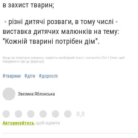
в захист тварин;
- різні дитячі розваги, в тому числі -
виставка дитячих малюнків на тему:
"Кожній тварині потрібен дім".
Якщо ви помітили помилку, виділіть необхідний текст і натисніть Ctrl + Enter, щоб
повідомити про це редакцію
#тварини
#діти
#дорослі
Эвелина Яблонська
0,0
Авторизуйтесь
, щоб оцінити