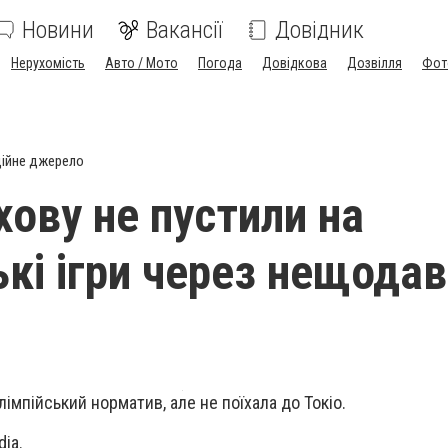
Новини
Вакансії
Довідник
Нерухомість
Авто / Мото
Погода
Довідкова
Дозвілля
Фот
ійне джерело
хову не пустили на
ькі ігри через нещодав
імпійський норматив, але не поїхала до Токіо.
ia.