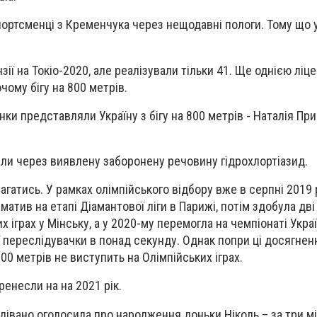
портсменці з Кременчука через нещодавні пологи. Тому що 
зії на Токіо-2020, але реалізували тільки 41. Ще однією ліц
чому бігу на 800 метрів.
нки представляли Україну з бігу на 800 метрів - Наталія
При
ли через виявлену заборонену речовину гідрохлортіазид.
гатись. У рамках олімпійського
відбору
вже в серпні 2019 
атив на етапі Діамантової ліги в Парижі, потім здобула дві
 іграх у Мінську, а у 2020-му перемогла на чемпіонаті Украї
 переслідувачки в понад секунду. Однак попри ці досягненн
 800 метрів не виступить на Олімпійських іграх.
ренесли на на 2021 рік.
одівано оголосила про народження доньки Ніколь – за три мі