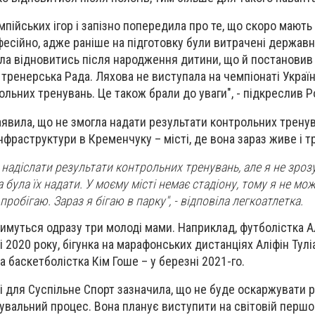
мпійських ігор і запізно попередила про те, що скоро мають
фесійно, адже раніше на підготовку були витрачені державн
гла відновитись після народження дитини, що й постанови
тренерська Рада. Ляхова не виступала на чемпіонаті Україн
ольних тренувань. Це також брали до уваги", - підкреслив 
аявила, що не змогла надати результати контрольних трену
інфраструктури в Кременчуку – місті, де вона зараз живе і т
 надіслати результати контрольних тренувань, але я не зрозу
 була їх надати. У моєму місті немає стадіону, тому я не мож
пробігаю. Зараз я бігаю в парку", - відповіла легкоатлетка.
тимуться одразу три молоді мами. Наприклад, футболістка 
 2020 року, бігунка на марафонських дистанціях Аліфін Тулі
 а баскетболістка Кім Гоше – у березні 2021-го.
і для Суспільне Спорт зазначила, що не буде оскаржувати
увальний процес
. Вона планує виступити на світовій першо