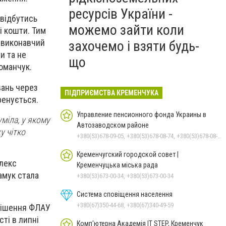
ресурсів України -
 відбутись
можемо зайти коли
і кошти. Тим
в виконавчий
захочемо і взяти будь-
и та не
що
Романчук.
вань через
ПІДПРИЄМСТВА КРЕМЕНЧУКА
ренується.
Управление пенсионного фонда Украины в
міла, у якому
Автозаводском районе
у чітко
+380(53)678-09-05, +380(53)678-08-74, +380(53)678-08-83, +380(53)678-08-41, +380(53)678-08-86
Кременчугский городской совет |
Алекс
Кременчуцька міська рада
амук стала
+380(53)673-00-34, +380(53)673-00-34
Система сповіщення населення
+380(67)350-44-68, +380(67)340-49-59
 рішення ФЛАУ
сті в липні
Комп'ютерна Академія IT STEP, Кременчук