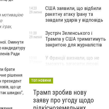
США заявили, що відбили
14:23
29 липня
ракетну атаку Ірану та
ав мотивацією
завдали ударів у відповідь
ко
 іграх,
Зустріч Зеленського і
11:20
29 липня
Трампа у США триматимуть
рної. Оминути
закритою для журналістів
о кандидатуру
членів Ради
У Франції визнали, що не
12:50
27 липня
зможуть загасити лісові
пожежі біля Бордо до осені
ли брати
очне рішення
оч президент
ТОП НОВИНИ
повів, що це
Трамп зробив нову
так швидко",
заяву про угоду щодо
рідкісноземельних
аження.