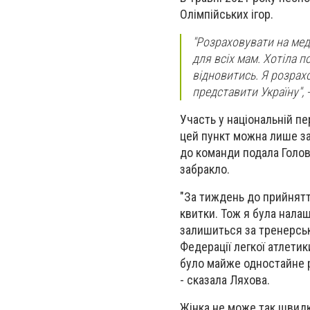
Олімпійських ігор.
"Розраховувати на меда
для всіх мам. Хотіла 
відновитись. Я розрах
представити Україну", 
Участь у національній пе
цей пункт можна лише за
до команди подала Голов
забракло.
"За тиждень до прийняття
квитки. Тож я була налаш
залишиться за тренерськ
Федерації легкої атлетик
було майже одностайне р
- сказала Ляхова.
Жінка не може так швидк