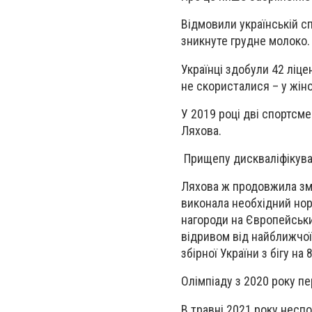
Відмовили українській с
зникнуте грудне молоко.
Українці здобули 42 ліцен
не скористалися – у жіно
У 2019 році дві спортсме
Ляхова.
Прищепу дискваліфікува
Ляхова ж продовжила зма
виконала необхідний норм
нагороди на Європейських
відривом від найближчої
збірної України з бігу на
Олімпіаду з 2020 року пе
В травні 2021 року несп