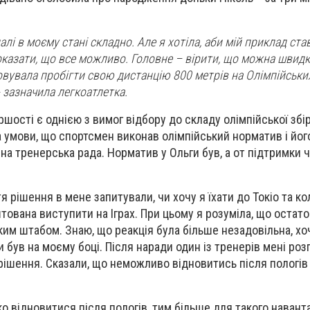
лі в моєму стані складно. Але я хотіла, аби мій приклад ст
показати, що все можливо. Головне – вірити, що можна швид
овувала пробігти свою дистанцію 800 метрів на Олімпійських
- зазначила легкоатлетка.
ршості є однією з вимог відбору до складу олімпійської збі
 умови, що спортсмен виконав олімпійський норматив і йог
на тренерська рада. Норматив у Ольги був, а от підтримки 
 рішення в мене запитували, чи хочу я їхати до Токіо та ко
тована виступити на Іграх. При цьому я розуміла, що остат
им штабом. Знаю, що реакція була більше незадовільна, х
и був на моєму боці. Після наради один із тренерів мені роз
ішення. Сказали, що неможливо відновитись після пологів 
о відновитися після пологів, тим більше для такого навант