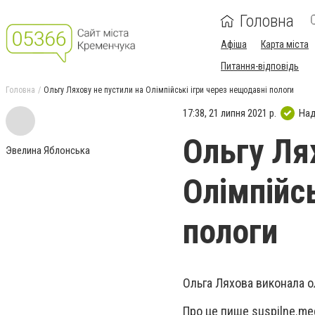
Головна
Афіша
Карта міста
Питання-відповідь
Головна
Ольгу Ляхову не пустили на Олімпійські ігри через нещодавні пологи
17:38, 21 липня 2021 р.
Над
Ольгу Ля
Эвелина Яблонська
Олімпійс
пологи
Ольга Ляхова виконала ол
Про це пише suspilne.med