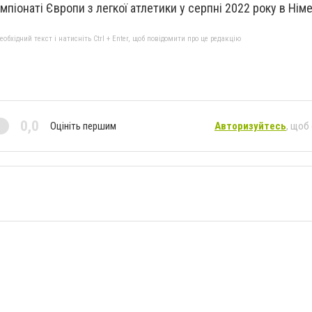
мпіонаті Європи з легкої атлетики у серпні 2022 року в Німе
бхідний текст і натисніть Ctrl + Enter, щоб повідомити про це редакцію
0,0
Оцініть першим
Авторизуйтесь
, щоб