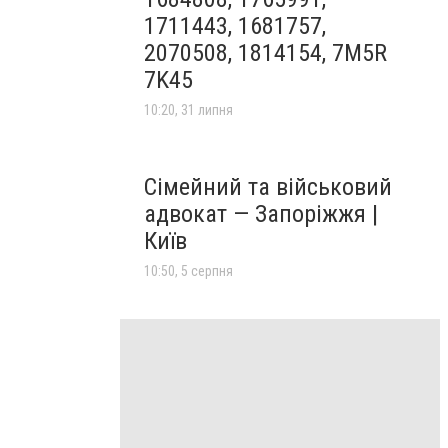
1711443, 1681757,
2070508, 1814154, 7M5R
7K45
10:20, 31 липня
Сімейний та військовий
адвокат — Запоріжжя |
Київ
10:50, 5 серпня