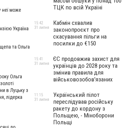
масові обшуки у понад 100
ТЦК по всій Україні
у неї може
Кабмін схвалив
15:42
31 липня
ензією Україна
законопроєкт про
скасування пільги на
посилки до €150
щепа
та Ольга
ЄС продовжив захист для
15:41
31 липня
українців до 2028 року та
змінив правила для
року Ольга
військовозобов'язаних
 золоті
ни в Луцьку з
Український пілот
11:15
я, лідерка
31 липня
переслідував російську
ракету до кордону з
Польщею, - Міноборони
Польщі
сяці до