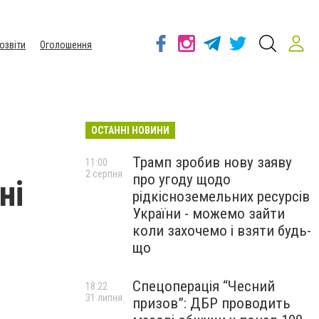
озвіти
Оголошення
ОСТАННІ НОВИНИ
Трамп зробив нову заяву
11:00
2 серпня
про угоду щодо
ні
рідкісноземельних ресурсів
України - можемо зайти
коли захочемо і взяти будь-
що
Спецоперація “Чесний
18:22
31 липня
призов”: ДБР проводить