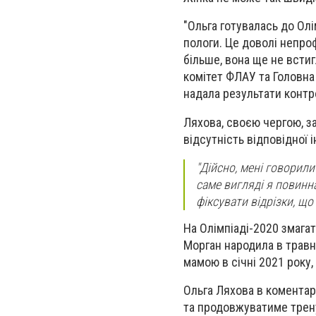
"Ольга готувалась до Олі
пологи. Це доволі непро
більше, вона ще не всти
комітет ФЛАУ та Головна 
надала результати контр
Ляхова, своєю чергою, з
відсутність відповідної 
"Дійсно, мені говорили
саме вигляді я повинна
фіксувати відрізки, що 
На Олімпіаді-2020 змага
Морган народила в травні
мамою в січні 2021 року,
Ольга Ляхова в коментар
та продовжуватиме трен