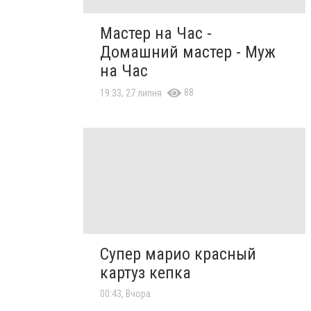
Мастер на Час -
Домашний мастер - Муж
на Час
88
19:33, 27 липня
Супер марио красный
картуз кепка
00:43, Вчора