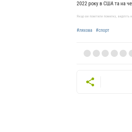
2022 року в США та на че
Якщо ви помітили помилку, виділіть нео
#ляхова
#спорт