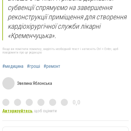
субвенції спрямуємо на завершення
реконструкції приміщення для створення
кардіохірургічної служби лікарні
«Кременчуцька».
Якщо ви помітили помилку, виділіть необхідний текст і натисніть Ctrl + Enter, щоб
повідомити про це редакцію
#медицина
#гроші
#ремонт
Эвелина Яблонська
0,0
Авторизуйтесь
, щоб оцінити