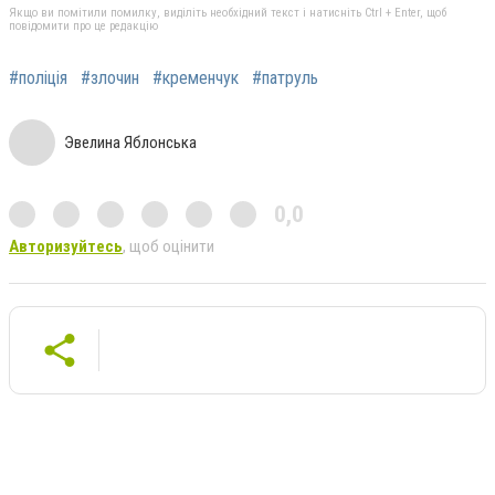
Якщо ви помітили помилку, виділіть необхідний текст і натисніть Ctrl + Enter, щоб
повідомити про це редакцію
#поліція
#злочин
#кременчук
#патруль
Эвелина Яблонська
0,0
Авторизуйтесь
, щоб оцінити