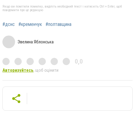
Якщо ви помітили помилку, виділіть необхідний текст і натисніть Ctrl + Enter, щоб
повідомити про це редакцію
#дснс
#кременчук
#полтавщина
Эвелина Яблонська
0,0
Авторизуйтесь
, щоб оцінити