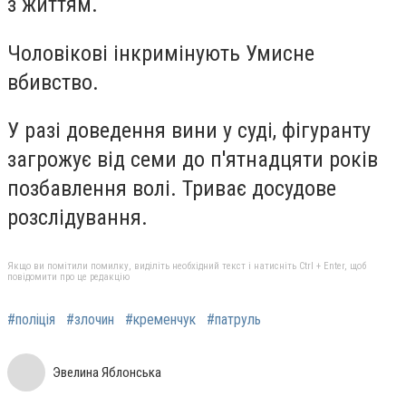
з життям.
Чоловікові інкримінують Умисне
вбивство.
У разі доведення вини у суді, фігуранту
загрожує від семи до п'ятнадцяти років
позбавлення волі. Триває досудове
розслідування.
Якщо ви помітили помилку, виділіть необхідний текст і натисніть Ctrl + Enter, щоб
повідомити про це редакцію
#поліція
#злочин
#кременчук
#патруль
Эвелина Яблонська