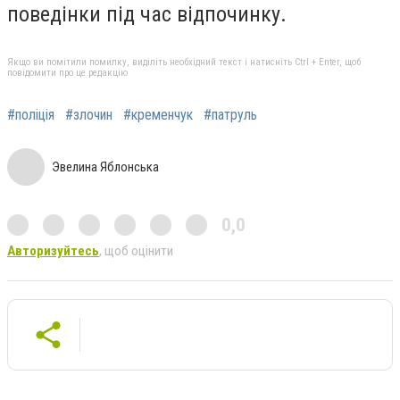
поведінки під час відпочинку.
Якщо ви помітили помилку, виділіть необхідний текст і натисніть Ctrl + Enter, щоб
повідомити про це редакцію
#поліція
#злочин
#кременчук
#патруль
Эвелина Яблонська
0,0
Авторизуйтесь
, щоб оцінити