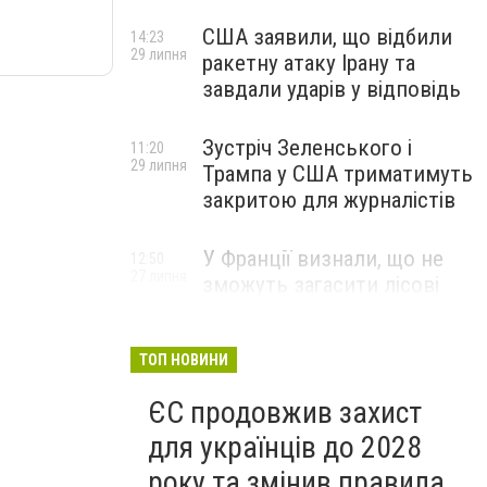
США заявили, що відбили
14:23
29 липня
ракетну атаку Ірану та
завдали ударів у відповідь
Зустріч Зеленського і
11:20
29 липня
Трампа у США триматимуть
закритою для журналістів
У Франції визнали, що не
12:50
27 липня
зможуть загасити лісові
пожежі біля Бордо до осені
ТОП НОВИНИ
ЄС продовжив захист
для українців до 2028
року та змінив правила