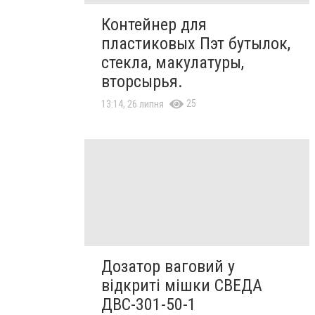
Контейнер для
пластиковых Пэт бутылок,
стекла, макулатуры,
вторсырья.
25
13:14, 26 липня
Дозатор ваговий у
відкриті мішки СВЕДА
ДВС-301-50-1