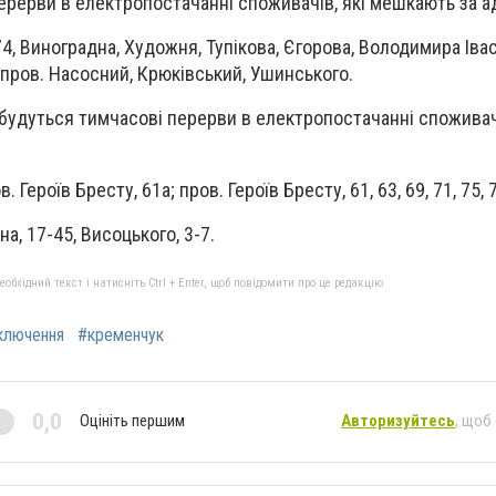
ерерви в електропостачанні споживачів, які мешкають за а
74, Виноградна, Художня, Тупікова, Єгорова, Володимира Іва
 пров. Насосний, Крюківський, Ушинського
.
ідбудуться тимчасові перерви в електропостачанні споживачі
 Героїв Бресту, 61а; пров. Героїв Бресту, 61, 63, 69, 71, 75, 
на, 17-45, Висоцького, 3-7.
бхідний текст і натисніть Ctrl + Enter, щоб повідомити про це редакцію
ключення
#кременчук
0,0
Оцініть першим
Авторизуйтесь
, щоб