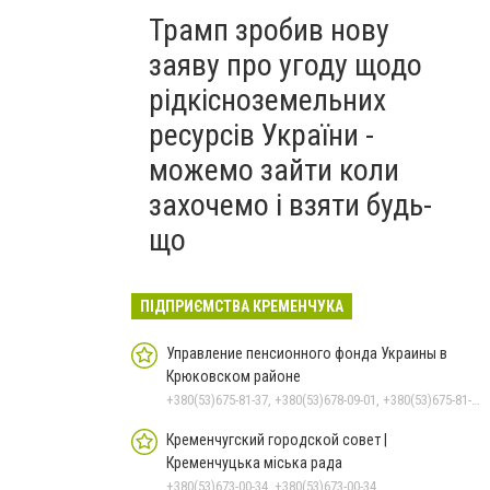
Трамп зробив нову
заяву про угоду щодо
рідкісноземельних
ресурсів України -
можемо зайти коли
захочемо і взяти будь-
що
ПІДПРИЄМСТВА КРЕМЕНЧУКА
Управление пенсионного фонда Украины в
Крюковском районе
+380(53)675-81-37, +380(53)678-09-01, +380(53)675-81-32, +380(53)675-81-40, +380(53)675-81-33, +380(53)675-81-38, +380(53)675-81-31, +380(53)678-08-87
Кременчугский городской совет |
Кременчуцька міська рада
+380(53)673-00-34, +380(53)673-00-34