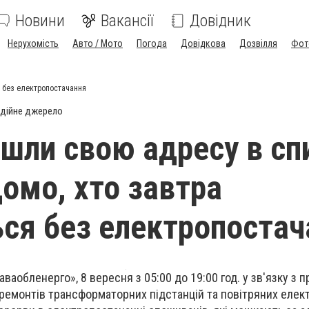
Новини
Вакансії
Довідник
Нерухомість
Авто / Мото
Погода
Довідкова
Дозвілля
Фот
я без електропостачання
дійне джерело
йшли свою адресу в сп
домо, хто завтра
ся без електропостач
ваобленерго», 8 вересня з 05:00 до 19:00 год. у зв'язку з
 ремонтів трансформаторних підстанцій та повітряних еле