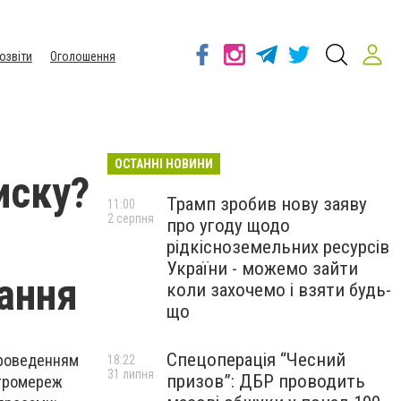
озвіти
Оголошення
ОСТАННІ НОВИНИ
иску?
Трамп зробив нову заяву
11:00
2 серпня
про угоду щодо
рідкісноземельних ресурсів
України - можемо зайти
ання
коли захочемо і взяти будь-
що
Спецоперація “Чесний
 проведенням
18:22
31 липня
призов”: ДБР проводить
ктромереж