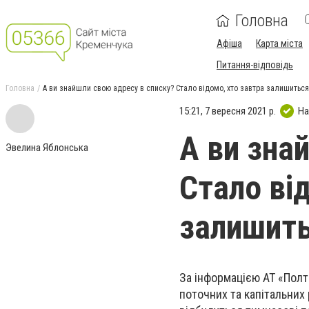
Головна
Афіша
Карта міста
Питання-відповідь
Головна
А ви знайшли свою адресу в списку? Стало відомо, хто завтра залишитьс
15:21, 7 вересня 2021 р.
На
А ви зна
Эвелина Яблонська
Стало ві
залишить
За інформацією АТ «Полта
поточних та капітальних