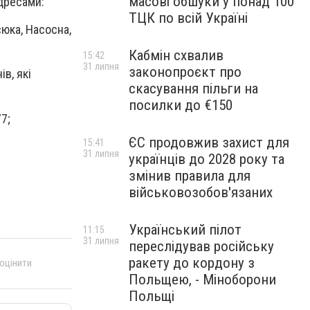
масові обшуки у понад 100
дресами:
ТЦК по всій Україні
сюка, Насосна,
Кабмін схвалив
15:42
31 липня
законопроєкт про
в, які
скасування пільги на
посилки до €150
77
;
ЄС продовжив захист для
15:41
31 липня
українців до 2028 року та
змінив правила для
військовозобов'язаних
Український пілот
11:15
31 липня
переслідував російську
ракету до кордону з
 оцінити
Польщею, - Міноборони
Польщі