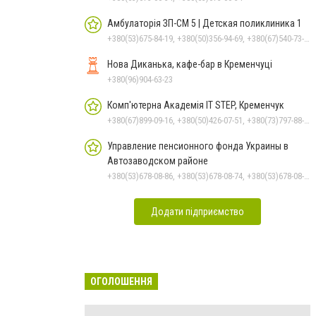
Амбулаторія ЗП-СМ 5 | Детская поликлиника 1
+380(53)675-84-19, +380(50)356-94-69, +380(67)540-73-87
Нова Диканька, кафе-бар в Кременчуці
+380(96)904-63-23
Комп'ютерна Академія IT STEP, Кременчук
+380(67)899-09-16, +380(50)426-07-51, +380(73)797-88-17
Управление пенсионного фонда Украины в
Автозаводском районе
+380(53)678-08-86, +380(53)678-08-74, +380(53)678-08-83, +380(53)678-08-41, +380(53)678-09-05
Додати підприємство
ОГОЛОШЕННЯ