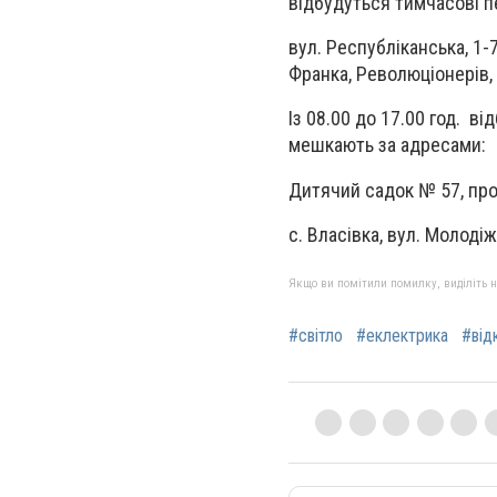
відбудуться тимчасові п
вул. Республіканська, 1-
Франка, Революціонерів,
Із 08.00 до 17.00 год. в
мешкають за адресами:
Дитячий садок № 57, пров.
с. Власівка, вул. Молодіж
Якщо ви помітили помилку, виділіть нео
#світло
#еклектрика
#від