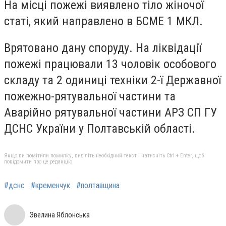
На місці пожежі виявлено тіло жіночої
статі, який направлено в БСМЕ 1 МКЛ.
Врятовано дану споруду. На ліквідації
пожежі працювали 13 чоловік особового
складу та 2 одиниці техніки 2-ї Державної
пожежно-рятувальної частини та
Аварійно рятувальної частини АРЗ СП ГУ
ДСНС України у Полтавській області.
Якщо ви помітили помилку, виділіть необхідний текст і натисніть Ctrl + Enter, щоб
повідомити про це редакцію
#дснс
#кременчук
#полтавщина
Эвелина Яблонська