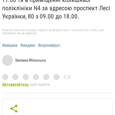
поліклініки
N
4 за адресою проспект Лесі
Українки, 80 з 09.00 до 18.00.
Якщо ви помітили помилку, виділіть необхідний текст і натисніть Ctrl + Enter, щоб
повідомити про це редакцію
#вакцина
#медики
#коронавірус
Эвелина Яблонська
0,0
Авторизуйтесь
, щоб оцінити