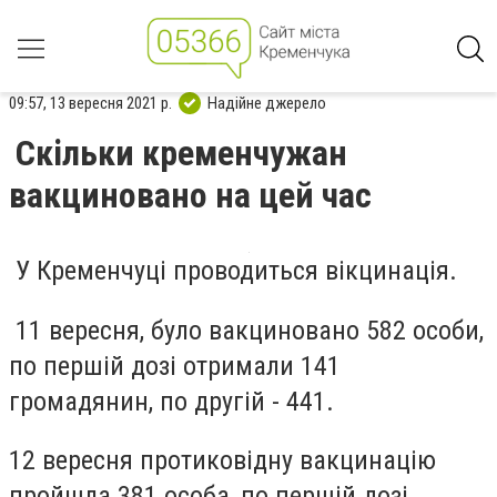
09:57, 13 вересня 2021 р.
Надійне джерело
Скільки кременчужан
вакциновано на цей час
У Кременчуці проводиться вікцинація.
11 вересня, було
вакциновано 582 особи,
по першій дозі отримали 141
громадянин, по другій - 441.
12 вересня
протиковідну вакцинацію
пройшла
381 особ
а
, по першій дозі