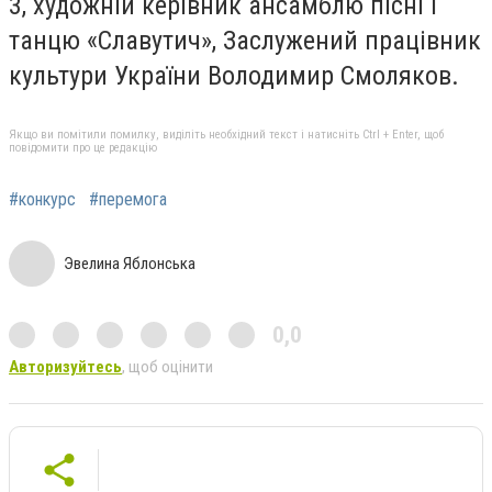
3, художній керівник ансамблю пісні і
танцю «Славутич», Заслужений працівник
культури України Володимир Смоляков.
Якщо ви помітили помилку, виділіть необхідний текст і натисніть Ctrl + Enter, щоб
повідомити про це редакцію
#конкурс
#перемога
Эвелина Яблонська
0,0
Авторизуйтесь
, щоб оцінити