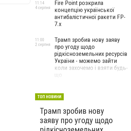
Fire Point розкрила
11:14
4 серпня
концепцію української
антибалістичної ракети FP-
7.x
Трамп зробив нову заяву
11:00
2 серпня
про угоду щодо
рідкісноземельних ресурсів
України - можемо зайти
коли захочемо і взяти будь-
що
Спецоперація “Чесний
18:22
31 липня
призов”: ДБР проводить
ТОП НОВИНИ
масові обшуки у понад 100
Трамп зробив нову
ТЦК по всій Україні
заяву про угоду щодо
рідкісноземельних