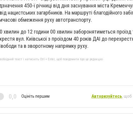
значення 450-ї річниці від дня заснування міста Кременчук
від нацистських загарбників. На маршруті благодійного забі
мчасові обмеження руху автотранспорту.
00 хвилин до 12 години 00 хвилин заборонятиметься проїзд
рестя вул. Київської з проїздом 40 років ДАІ до перехрест
Свободи та в зворотному напрямку руху.
бхідний текст і натисніть Ctrl + Enter, щоб повідомити про це редакцію
0,0
Оцініть першим
Авторизуйтесь
, щоб