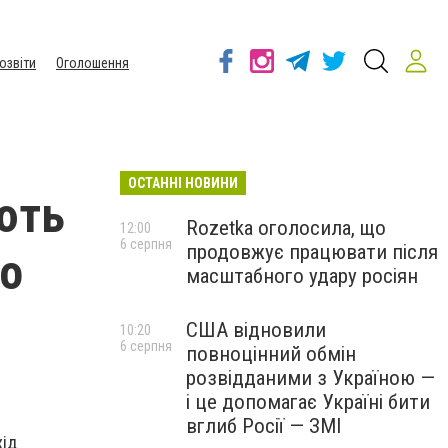
озвіти
Оголошення
ОСТАННІ НОВИНИ
ють
Rozetka оголосила, що
12:00
6 серпня
продовжує працювати після
го
масштабного удару росіян
США відновили
10:20
6 серпня
повноцінний обмін
розвідданими з Україною —
і це допомагає Україні бити
вглиб Росії — ЗМІ
хід