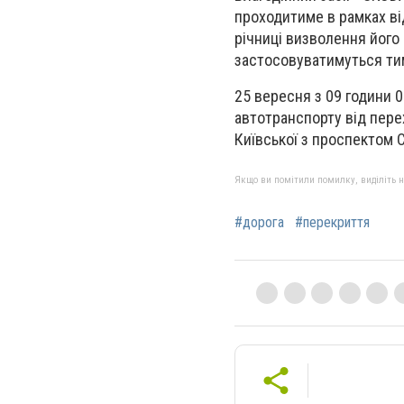
проходитиме в рамках від
річниці визволення його 
застосовуватимуться ти
25 вересня з 09 години 
автотранспорту від перех
Київської з проспектом 
Якщо ви помітили помилку, виділіть нео
#дорога
#перекриття