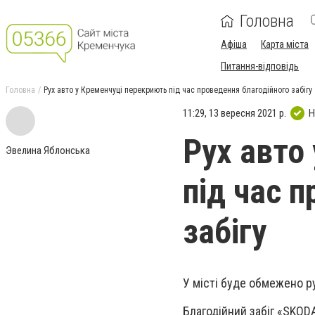
Головна
Афіша
Карта міста
Питання-відповідь
Головна
Рух авто у Кременчуці перекриють під час проведення благодійного забігу
11:29, 13 вересня 2021 р.
Н
Рух авто
Эвелина Яблонська
під час 
забігу
У місті буде обмежено ру
Благодійний забіг «SKO