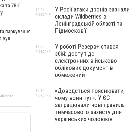
а та 78-ї
У Росії атаки дронів зазнали
14:48
гу
4 серпня
склади Wildberries в
Ленінградській області та
Підмосков’ї
 та паркування
я вул.
У роботі Резерв+ стався
13:00
4 серпня
збій: доступ до
електронних військово-
облікових документів
обмежений
«Доведеться пояснювати,
12:19
 оцінити
4 серпня
чому вони тут». У ЄС
запрацювали нові правила
тимчасового захисту для
українських чоловіків