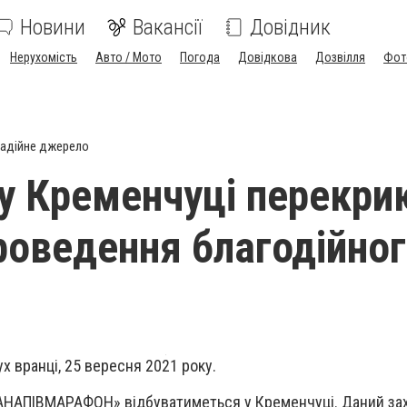
Новини
Вакансії
Довідник
Нерухомість
Авто / Мото
Погода
Довідкова
Дозвілля
Фот
адійне джерело
 у Кременчуці перекри
проведення благодійно
х вранці, 25 вересня 2021 року.
DAНАПІВМАРАФОН» відбуватиметься у Кременчуці. Даний за