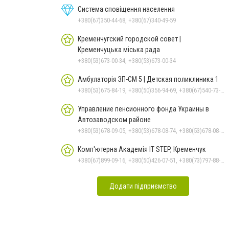
Система сповіщення населення
+380(67)350-44-68, +380(67)340-49-59
Кременчугский городской совет |
Кременчуцька міська рада
+380(53)673-00-34, +380(53)673-00-34
Амбулаторія ЗП-СМ 5 | Детская поликлиника 1
+380(53)675-84-19, +380(50)356-94-69, +380(67)540-73-87
Управление пенсионного фонда Украины в
Автозаводском районе
+380(53)678-09-05, +380(53)678-08-74, +380(53)678-08-83, +380(53)678-08-41, +380(53)678-08-86
Комп'ютерна Академія IT STEP, Кременчук
+380(67)899-09-16, +380(50)426-07-51, +380(73)797-88-17
Додати підприємство