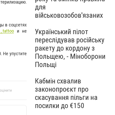
стерилизацию.
для
військовозобов'язаних
цы в соцсетях
Український пілот
_tattoo
и не
переслідував російську
ракету до кордону з
. Не упустите
Польщею, - Міноборони
Польщі
Кабмін схвалив
законопроєкт про
 оцінити
скасування пільги на
посилки до €150