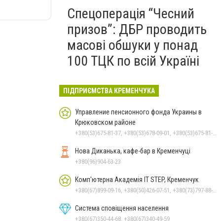
Спецоперація “Чесний
призов”: ДБР проводить
масові обшуки у понад
100 ТЦК по всій Україні
ПІДПРИЄМСТВА КРЕМЕНЧУКА
Управление пенсионного фонда Украины в
Крюковском районе
+380(53)675-81-37, +380(53)678-09-01, +380(53)675-81-32, +380(53)675-81-40, +380(53)675-81-33, +380(53)675-81-38, +380(53)675-81-31, +380(53)678-08-87
Нова Диканька, кафе-бар в Кременчуці
+380(96)904-63-23
Комп'ютерна Академія IT STEP, Кременчук
+380(67)899-09-16, +380(50)426-07-51, +380(73)797-88-17
Система сповіщення населення
+380(67)350-44-68, +380(67)340-49-59