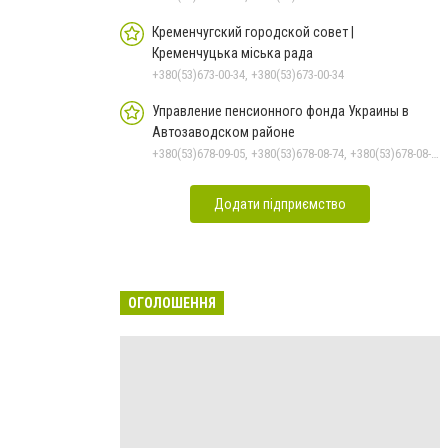
Кременчугский городской совет |
Кременчуцька міська рада
+380(53)673-00-34, +380(53)673-00-34
Управление пенсионного фонда Украины в
Автозаводском районе
+380(53)678-09-05, +380(53)678-08-74, +380(53)678-08-83, +380(53)678-08-41, +380(53)678-08-86
Додати підприємство
ОГОЛОШЕННЯ