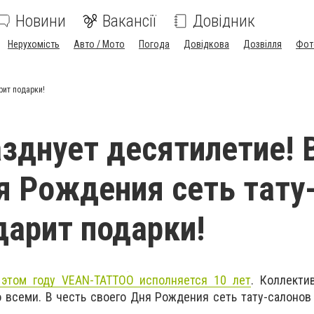
Новини
Вакансії
Довідник
Нерухомість
Авто / Мото
Погода
Довідкова
Дозвілля
Фот
рит подарки!
зднует десятилетие! 
я Рождения сеть тату
дарит подарки!
 этом году VEAN-TATTOO исполняется 10 лет
. Коллекти
 всеми. В честь своего Дня Рождения сеть тату-салоно