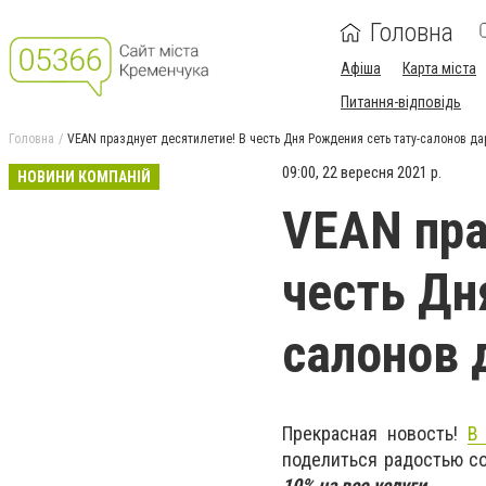
Головна
Афіша
Карта міста
Питання-відповідь
Головна
VEAN празднует десятилетие! В честь Дня Рождения сеть тату-салонов да
09:00, 22 вересня 2021 р.
НОВИНИ КОМПАНІЙ
VEAN пра
честь Дн
салонов 
Прекрасная новость!
В
поделиться радостью со
10% на все услуги
.