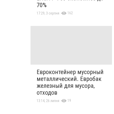
70%
162
17:29, 3 серпня
Евроконтейнер мусорный
металлический. Евробак
железный для мусора,
отходов
19
13:14, 26 липня