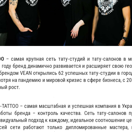
OO
– самая крупная сеть тату-студий и тату-салонов в м
1 году бренд динамично развивается и расширяет свою гео
брендом VEAN открылись 62 успешных тату-студии в горо
мотря на пандемию и мировой кризис в сфере бизнеса, с 20
ый рост.
TATTOO – самая масштабная и успешная компания в Укра
боты бренда – контроль качества. Сеть тату-салонов п
видуальный подход к каждому, идеальное соотношение цен
сей сети работают только дипломированные мастера, 