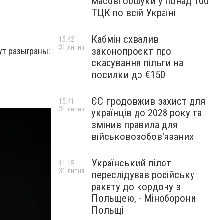
масові обшуки у понад 100
ТЦК по всій Україні
Кабмін схвалив
15:42
31 липня
законопроєкт про
дут разыграны:
скасування пільги на
посилки до €150
ЄС продовжив захист для
15:41
31 липня
українців до 2028 року та
змінив правила для
військовозобов'язаних
Український пілот
11:15
31 липня
переслідував російську
ракету до кордону з
Польщею, - Міноборони
Польщі