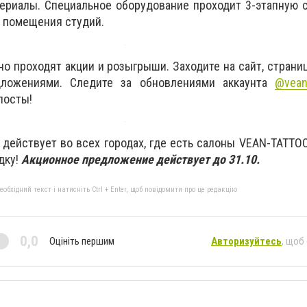
ериалы. Специальное оборудование проходит 3-этапную 
 помещения студий.
о проходят акции и розыгрыши. Заходите на сайт, страни
дложениями. Следите за обновлениями аккаунта
@vean
посты!
действует во всех городах, где есть салоны VEAN-TATTOO
дку!
Акционное предложение действует до 31.10.
бхідний текст і натисніть Ctrl + Enter, щоб повідомити про це редакцію
0,0
Оцініть першим
Авторизуйтесь
, щоб