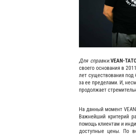
Для справки.
VEAN-TAT
своего основания в 201
лет существования под 
за ее пределами. И, нес
продолжает стремительн
На данный момент VEAN-
Важнейший критерий ра
помощь клиентам и инди
доступные цены. По в