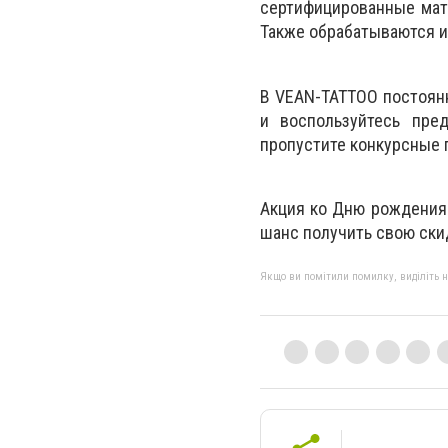
сертифицированные мат
Также обрабатываются и
В VEAN-TATTOO постоянн
и воспользуйтесь пре
пропустите конкурсные 
Акция ко Дню рождения 
шанс получить свою ски
Якщо ви помітили помилку, виділіть нео