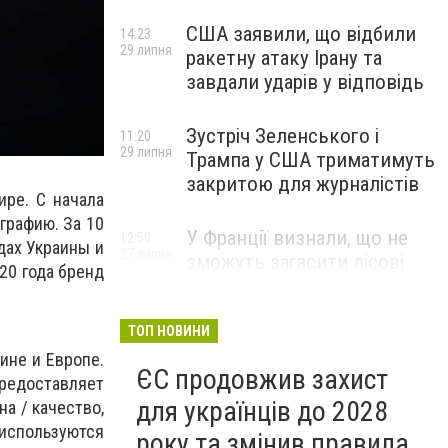
США заявили, що відбили
14:23
29 липня
ракетну атаку Ірану та
завдали ударів у відповідь
Зустріч Зеленського і
11:20
29 липня
Трампа у США триматимуть
закритою для журналістів
ире. С начала
графию. За 10
У Франції визнали, що не
12:50
дах Украины и
27 липня
зможуть загасити лісові
20 года бренд
пожежі біля Бордо до осені
ТОП НОВИНИ
ине и Европе.
ЄС продовжив захист
редоставляет
для українців до 2028
а / качество,
используются
року та змінив правила