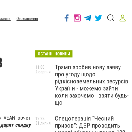
озвіти
Оголошення
ОСТАННІ НОВИНИ
В
Трамп зробив нову заяву
11:00
2 серпня
про угоду щодо
-
рідкісноземельних ресурсів
України - можемо зайти
коли захочемо і взяти будь-
що
в VEAN хочет
Спецоперація “Чесний
18:22
31 липня
в
дарит скидку
призов”: ДБР проводить