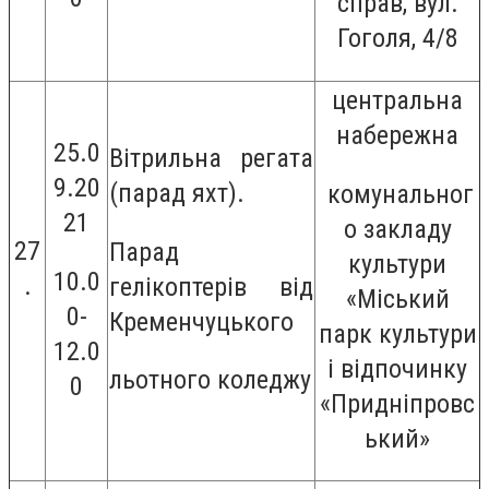
справ, вул.
Гоголя, 4/8
центральна
набережна
25.0
Вітрильна регата
9.20
(парад яхт).
комунальног
21
о закладу
27
Парад
культури
10.0
.
гелікоптерів від
«Міський
0-
Кременчуцького
парк культури
12.0
і відпочинку
льотного коледжу
0
«Придніпровс
ький»