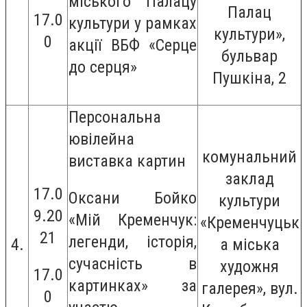
міського Палацу
Палац
17.0
культури у рамках
культури»,
0
акції ВБФ «Серце
бульвар
до серця»
Пушкіна, 2
Персональна
ювілейна
комунальний
виставка картин
заклад
17.0
Оксани Бойко
культури
9.20
«Мій Кременчук:
«Кременчуцьк
21
легенди, історія,
4.
а міська
сучасність в
художня
17.0
картинках» за
галерея», вул.
0