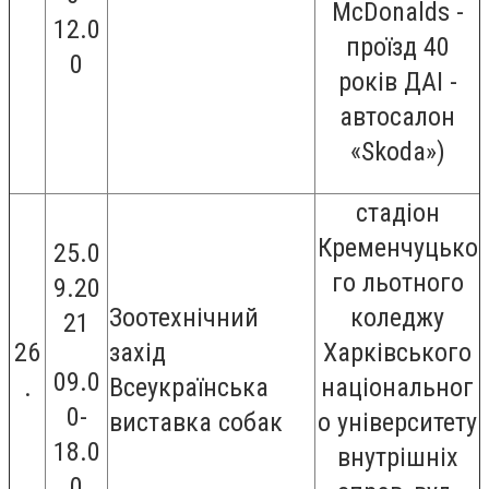
McDonalds -
12.0
проїзд 40
0
років ДАІ -
автосалон
«Skoda»)
стадіон
Кременчуцько
25.0
го льотного
9.20
Зоотехнічний
коледжу
21
26
захід
Харківського
09.0
.
Всеукраїнська
національног
0-
виставка собак
о університету
18.0
внутрішніх
0