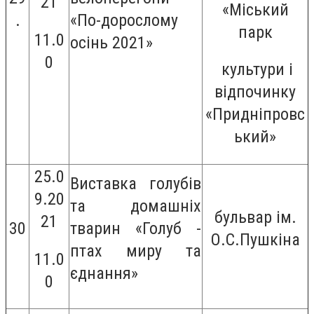
21
«Міський
.
«По-дорослому
парк
11.0
осінь 2021»
0
культури і
відпочинку
«Придніпровс
ький»
25.0
Виставка голубів
9.20
та домашніх
бульвар ім.
21
30
тварин «Голуб -
О.С.Пушкіна
птах миру та
11.0
єднання»
0