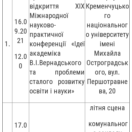
відкриття XIX
Кременчуцько
Міжнародної
го
16.0
науково-
національног
9.20
практичної
о університету
21
1.
конференції «Ідеї
імені
академіка
Михайла
12.0
В.І.Вернадського
Остроградськ
0
та проблеми
ого, вул.
сталого розвитку
Першотравне
освіти і науки»
ва, 20
літня сцена
комунальног
17.0