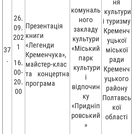
ня
комуналь
культури
26.
ного
і туризму
Презентація
09.
закладу
Кременч
книги
202
культури
уцької
«Легенди
1
«Міський
37
міської
Кременчука»,
парк
.
ради
16.
майстер-клас
культури
Кременч
00-
та концертна
і
уцького
20.
програма
відпочин
району
00
ку
Полтавсь
«Придніп
кої
ровський
області
»