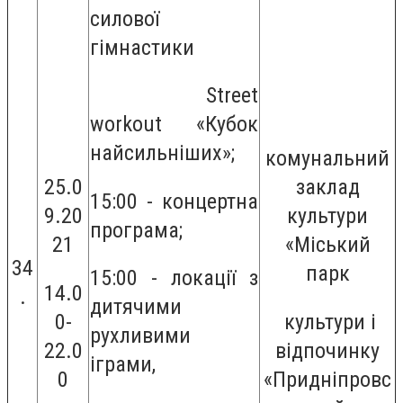
силової
гімнастики
Street
workout «Кубок
найсильніших»;
комунальний
25.0
заклад
15:00 - концертна
9.20
культури
програма;
21
«Міський
34
парк
15:00 - локації з
14.0
.
дитячими
0-
культури і
рухливими
22.0
відпочинку
іграми,
0
«Придніпровс