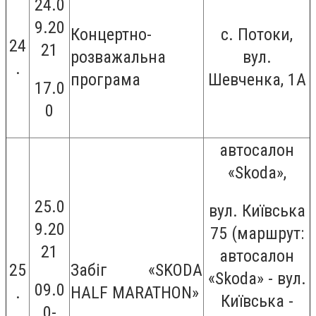
24.0
9.20
Концертно-
с. Потоки,
24
21
розважальна
вул.
.
програма
Шевченка, 1А
17.0
0
автосалон
«Skoda»,
25.0
вул. Київська
9.20
75 (маршрут:
21
автосалон
25
Забіг «SKODA
«Skoda» - вул.
09.0
.
HALF MARATHON»
Київська -
0-