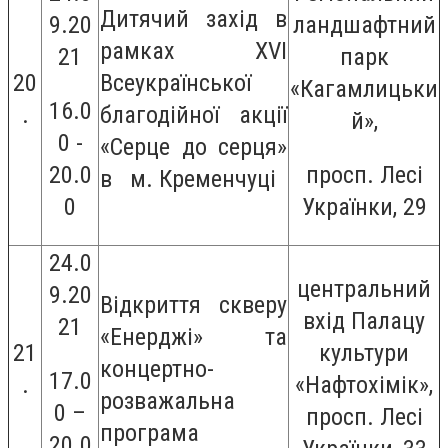
Дитячий захід в
9.20
ландшафтний
рамках XVI
21
парк
20
Всеукраїнської
«Кагамлицьки
16.0
.
благодійної акції
й»,
0 -
«Серце до серця»
20.0
просп. Лесі
в м. Кременчуці
0
Українки, 29
24.0
центральний
9.20
Відкриття скверу
вхід Палацу
21
«Енерджі» та
21
культури
концертно-
17.0
.
«Нафтохімік»,
розважальна
0 –
просп. Лесі
програма
20.0