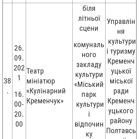
біля
літньої
Управлін
сцени
ня
культури
комуналь
26.
і туризму
ного
09.
Кременч
закладу
202
Театр
уцької
культури
1
38
мініатюр
міської
«Міський
.
«Кулінарний
ради
16.
парк
Кременчук»
Кременч
00-
культури
уцького
20.
і
району
00
відпочин
Полтавсь
ку