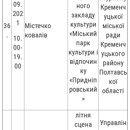
09.
ного
Кременч
202
закладу
уцької
1
культури
36
Містечко
міської
«Міський
.
ковалів
ради
10.
парк
Кременч
00-
культури і
уцького
19.
відпочин
району
00
ку
Полтавсь
«Придніп
кої
ровський
області
»
літня
Управлін
сцена