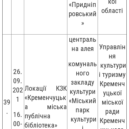
кої
«Придніп
області
ровський
»
централь
Управлін
на алея
ня
комуналь
культури
26.
ного
і туризму
09.
закладу
Кременч
Локації КЗК
202
культури
уцької
«Кременчуцьк
1
«Міський
39
міської
а міська
парк
.
ради
16.
публічна
культури
Кременч
00-
бібліотека»
і