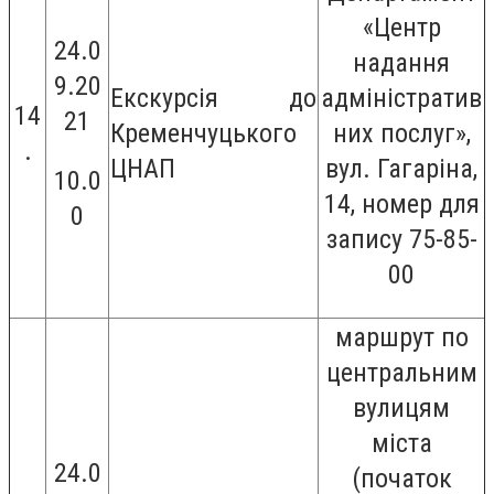
«Центр
24.0
надання
9.20
Екскурсія до
адміністратив
14
21
Кременчуцького
них послуг»,
.
ЦНАП
вул. Гагаріна,
10.0
14,
номер для
0
запису 75-85-
00
маршрут по
центральним
вулицям
міста
24.0
(початок