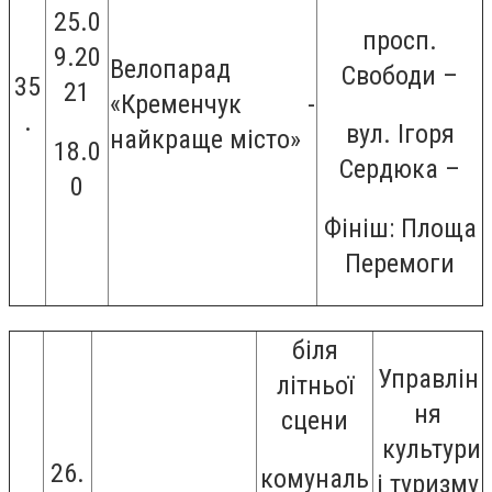
25.0
просп.
9.20
Велопарад
Свободи –
35
21
«Кременчук -
.
вул. Ігоря
найкраще місто»
18.0
Сердюка –
0
Фініш: Площа
Перемоги
біля
Управлін
літньої
ня
сцени
культури
26.
комуналь
і туризму