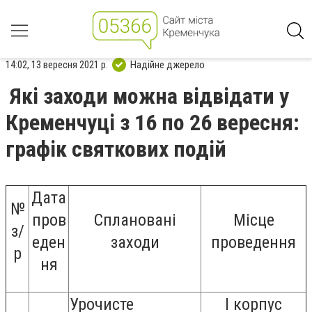
14:02, 13 вересня 2021 р.
Надійне джерело
Які заходи можна відвідати у
Кременчуці з 16 по 26 вересня:
графік святкових подій
Дата
№
пров
Сплановані
Місце
з/
еден
заходи
проведення
р
ня
Урочисте
І корпус