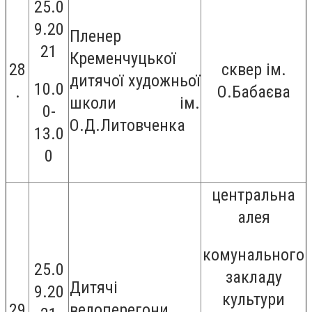
25.0
9.20
Пленер
21
Кременчуцької
28
сквер ім.
дитячої художньої
10.0
.
О.Бабаєва
школи ім.
0-
О.Д.Литовченка
13.0
0
центральна
алея
комунального
25.0
закладу
Дитячі
9.20
культури
29
велоперегони