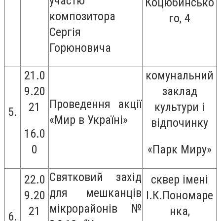
участю
Коцюбинсько
композитора
го, 4
Сергія
Горюновича
2
1.0
комунальний
9.20
заклад
Проведення акції
21
культури і
5.
«Мир в Україні»
відпочинку
16.0
0
«Парк Миру»
Святковий захід
22.0
сквер імені
для мешканців
9.20
І.К.Пономаре
мікрорайонів №
21
нка,
6.