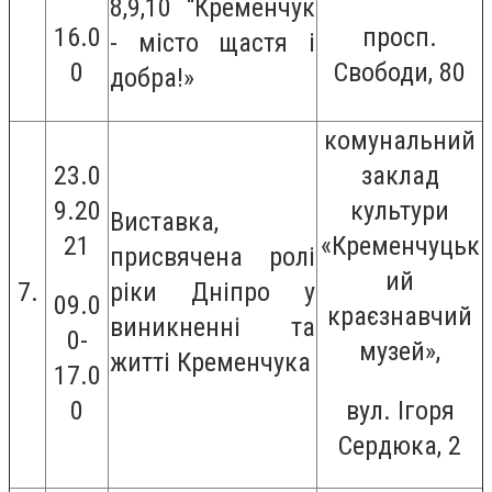
8,9,10 “Кременчук
16.0
просп.
- місто щастя і
0
Свободи, 80
добра!»
комунальний
23.0
заклад
9.20
культури
Виставка,
21
«Кременчуцьк
присвячена ролі
ий
7.
ріки Дніпро у
09.0
краєзнавчий
виникненні та
0-
музей»,
житті Кременчука
17.0
0
вул. Ігоря
Сердюка, 2