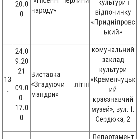
«Пісенні перлини
культури і
20.0
народу»
відпочинку
0
«Придніпровс
ький»
комунальний
24.0
заклад
9.20
культури
21
Виставка
13
«Кременчуцьк
«Згадуючи літні
09.0
.
ий
мандри»
0-
краєзнавчий
17.0
музей», вул. І.
0
Сердюка, 2
Департамент