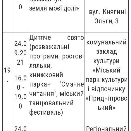
0
земля моєї долі»
вул. Княгині
Ольги, 3
Дитяче свято
комунальний
24.0
(розважальні
заклад
9.20
програми, ростові
культури
21
ляльки,
19
«Міський
книжковий
16.0
.
парк культури
паркан "Смачне
0 -
і відпочинку
читання", міський
19.0
«Придніпровс
танцювальний
0
ький»
фестиваль)
24.0
Регіональний