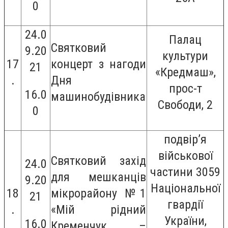
0
24.0
Палац
Святковий
9.20
культури
17
концерт з нагоди
21
«Кредмаш»,
.
Дня
прос-т
16.0
машинобудівника
Свободи, 2
0
подвір’я
військової
Святковий захід
24.0
частини 3059
для мешканців
9.20
Національної
18
мікрорайону №1
21
гвардії
.
«Мій рідний
України,
16.0
Кременчук –