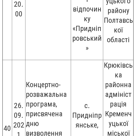
уцького
20.
відпочин
району
00
ку
Полтавсь
«Придніп
кої
ровський
області
»
Крюківсь
ка
Концертно-
районна
розважальна
адмініст
програма,
рація
26.
с.
присвячена
Кременч
09.
Придніпр
дню
уцької
202
янське,
40
визволення
міської
1