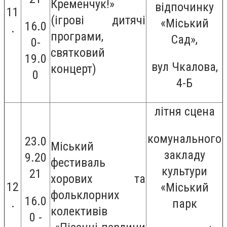
Кременчук!»
відпочинку
11
(ігрові дитячі
«Міський
16.0
.
програми,
Сад»,
0-
святковий
19.0
вул Чкалова,
концерт)
0
4-Б
літня сцена
комунального
23.0
Міський
закладу
9.20
фестиваль
культури
21
хорових та
12
«Міський
фольклорних
16.0
.
парк
колективів
0 -