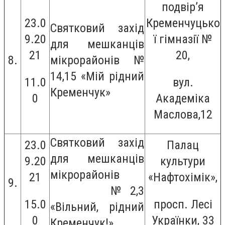
подвір’я
23.0
Кременчуцько
Святковий захід
9.20
ї гімназії №
для мешканців
21
20,
8.
мікрорайонів №
14,15 «Мій рідний
11.0
вул.
Кременчук»
0
Академіка
Маслова,12
Святковий захід
23.0
Палац
для мешканців
9.20
культури
мікрорайонів
21
«Нафтохімік»,
9.
№ 2,3
15.0
просп. Лесі
«Вільний, рідний
0
Українки, 33
Кременчук!»