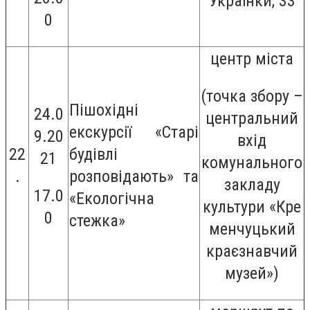
Українки, 33
0
центр міста
(точка збору –
Пішохідні
24.0
центральний
екскурсії «Старі
9.20
вхід
22
будівлі
21
комунального
.
розповідають» та
закладу
17.0
«Екологічна
культури
«Кре
0
стежка»
менчуцький
краєзнавчий
музей»)