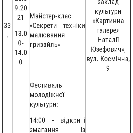
заклад
9.20
культури
Майстер-клас
21
«Картинна
33
«Секрети техніки
галерея
13.0
.
малювання
Наталії
0-
гризайль»
Юзефович»,
14.0
вул. Космічна,
0
9
Фестиваль
молодіжної
культури:
14:00 - відкриті
змагання із