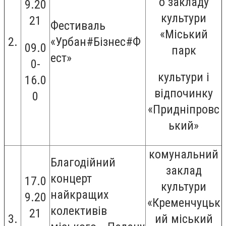
о закладу
9.20
культури
21
Фестиваль
«Міський
2.
«Урбан#Бізнес#Ф
09.0
парк
ест»
0-
культури і
16.0
відпочинку
0
«Придніпровс
ький»
комунальний
Благодійний
заклад
концерт
17.0
культури
найкращих
9.20
«Кременчуцьк
колективів
21
3.
ий міський