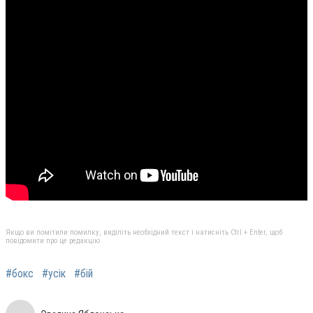
Якщо ви помітили помилку, виділіть необхідний текст і натисніть Ctrl + Enter, щоб
повідомити про це редакцію
#бокс
#усік
#бій