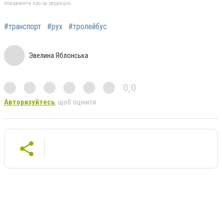
повідомити про це редакцію
#транспорт
#рух
#тролейбус
Эвелина Яблонська
0,0
Авторизуйтесь
, щоб оцінити