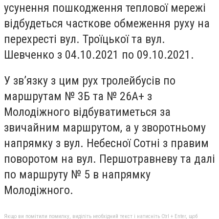
усунення пошкодження теплової мережі
відбудеться часткове обмеження руху на
перехресті вул. Троїцької та вул.
Шевченко з 04.10.2021 по 09.10.2021.
У зв’язку з цим рух тролейбусів по
маршрутам № 3Б та № 26А+ з
Молодіжного відбуватиметься за
звичайним маршрутом, а у зворотньому
напрямку з вул. Небесної Сотні з правим
поворотом на вул. Першотравневу та далі
по маршруту № 5 в напрямку
Молодіжного.
Якщо ви помітили помилку, виділіть необхідний текст і натисніть Ctrl + Enter, щоб