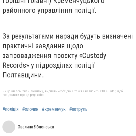
Горішні Плавні) Кременчуцького
районного управління поліції.
За результатами наради будуть визначені
практичні завдання щодо
запровадження проєкту «Custody
Records» у підрозділах поліції
Полтавщини.
Якщо ви помітили помилку, виділіть необхідний текст і натисніть Ctrl + Enter, щоб
повідомити про це редакцію
#поліція
#злочин
#кременчук
#патруль
Эвелина Яблонська