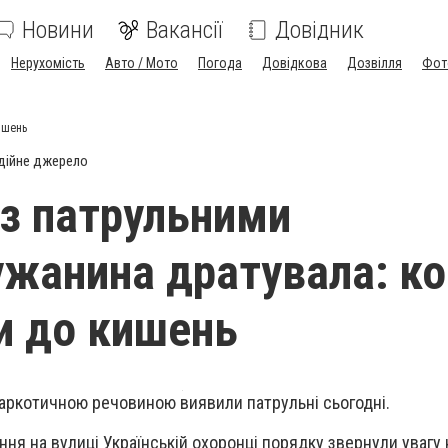
Новини
Вакансії
Довідник
Нерухомість
Авто / Мото
Погода
Довідкова
Дозвілля
Фот
ишень
дійне джерело
з патрульними
жанина дратувала: ко
и до кишень
 наркотичною речовиною виявили патрульні сьогодні.
ня на вулиці Українській охоронці порядку звернули увагу 