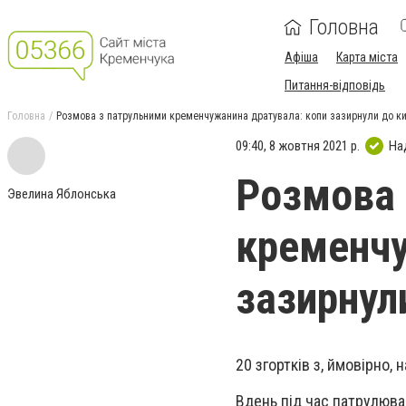
Головна
Афіша
Карта міста
Питання-відповідь
Головна
Розмова з патрульними кременчужанина дратувала: копи зазирнули до к
09:40, 8 жовтня 2021 р.
На
Розмова 
Эвелина Яблонська
кременчу
зазирнул
20 згортків з, ймовірно,
Вдень під час патрулюван