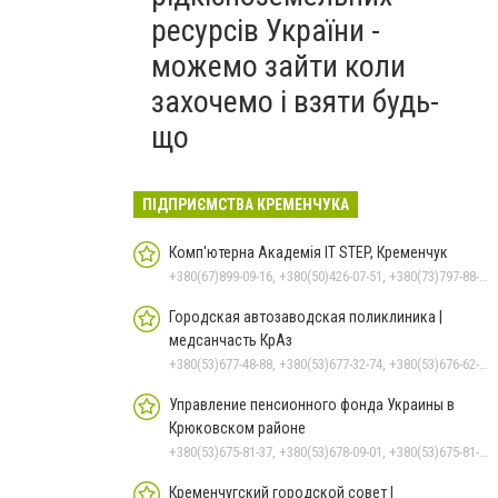
ресурсів України -
можемо зайти коли
захочемо і взяти будь-
що
ПІДПРИЄМСТВА КРЕМЕНЧУКА
Комп'ютерна Академія IT STEP, Кременчук
+380(67)899-09-16, +380(50)426-07-51, +380(73)797-88-17
Городская автозаводская поликлиника |
медсанчасть КрАз
+380(53)677-48-88, +380(53)677-32-74, +380(53)676-62-99, +380536766187
Управление пенсионного фонда Украины в
Крюковском районе
+380(53)675-81-37, +380(53)678-09-01, +380(53)675-81-32, +380(53)675-81-40, +380(53)675-81-33, +380(53)675-81-38, +380(53)675-81-31, +380(53)678-08-87
Кременчугский городской совет |