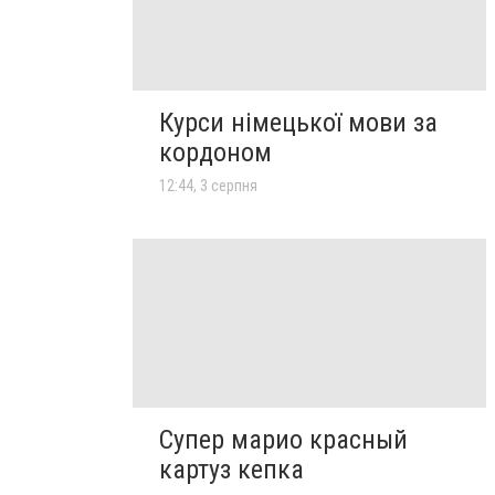
Курси німецької мови за
кордоном
12:44, 3 серпня
Супер марио красный
картуз кепка