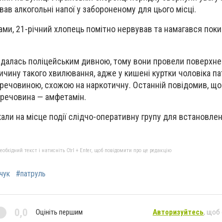
ав алкогольні напої у забороненому для цього місці.
ами, 21-річний хлопець помітно нервував та намагався поки
далась поліцейським дивною, тому вони провели поверхнев
ричину такого хвилювання, адже у кишені куртки чоловіка па
з речовиною, схожою на наркотичну. Останній повідомив, що 
 речовина — амфетамін.
али на місце події слідчо-оперативну групу для встановлен
бхідний текст і натисніть Ctrl + Enter, щоб повідомити про це редакцію
чук
#патруль
0,0
Оцініть першим
Авторизуйтесь
, щоб