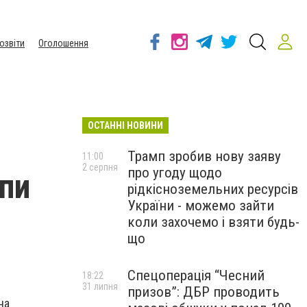
озвіти
Оголошення
ОСТАННІ НОВИНИ
Трамп зробив нову заяву
11:00
2 серпня
про угоду щодо
пи
рідкісноземельних ресурсів
України - можемо зайти
коли захочемо і взяти будь-
що
Спецоперація “Чесний
18:22
31 липня
призов”: ДБР проводить
на