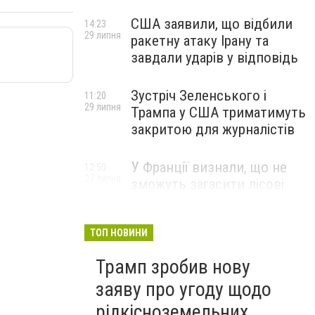
США заявили, що відбили
14:23
29 липня
ракетну атаку Ірану та
завдали ударів у відповідь
Зустріч Зеленського і
11:20
29 липня
Трампа у США триматимуть
закритою для журналістів
У Франції визнали, що не
12:50
27 липня
зможуть загасити лісові
пожежі біля Бордо до осені
ТОП НОВИНИ
Трамп зробив нову
заяву про угоду щодо
рідкісноземельних