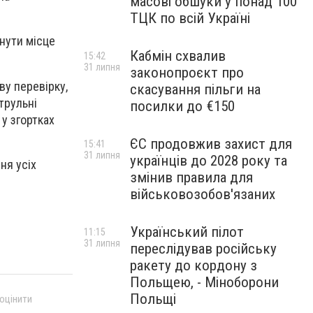
масові обшуки у понад 100
ТЦК по всій Україні
нути місце
Кабмін схвалив
15:42
31 липня
законопроєкт про
у перевірку,
скасування пільги на
трульні
посилки до €150
у згортках
ЄС продовжив захист для
15:41
31 липня
українців до 2028 року та
ня усіх
змінив правила для
військовозобов'язаних
Український пілот
11:15
31 липня
переслідував російську
ракету до кордону з
Польщею, - Міноборони
Польщі
 оцінити