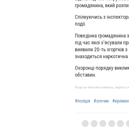
громадянина, який розпив
Спілкуючись з інспектор
події.
Поведінка громадянина з
під час якої з'ясували п
виявили 20-ть згортків 
знаходиться наркотична
Охоронці порядку виклик
обставин.
Якщо ви помітили помилку, виділіть нео
#поліція
#злочин
#кремен