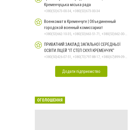
Кременчуцька міська рада
+380(53)673-00-34, +380(53)673-00-34
Военкомат в Кременчуге | Объединенный
городской военный комиссариат
+380(53)662-10-35, +380(53)663-51-71, +380(53)662-00-54
ПРИВАТНИЙ ЗАКЛАД ЗАГАЛЬНОЇ СЕРЕДНЬОЇ
ОСВІТИ ЛІЦЕЙ "ІТ СТЕП СКУЛ КРЕМЕНЧУК"
+380(50)426-07-51, +380(73)797-88-17, +380(67)899-09-16
Додати підприємство
ОГОЛОШЕННЯ