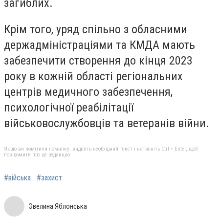
загиблих.
Крім того, уряд спільно з обласними
держадміністраціями та КМДА мають
забезпечити створення до кінця 2023
року в кожній області регіональних
центрів медичного забезпечення,
психологічної реабілітації
військовослужбовців та ветеранів війни.
Якщо ви помітили помилку, виділіть необхідний текст і натисніть Ctrl + Enter, щоб
повідомити про це редакцію
#війська
#захист
Эвелина Яблонська