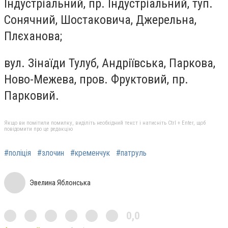
Індустріальний, пр. Індустріальний, туп.
Сонячний, Шостаковича, Джерельна,
Плєханова;
вул. Зінаїди Тулуб, Андріївська, Паркова,
Ново-Межева, пров. Фруктовий, пр.
Парковий.
Якщо ви помітили помилку, виділіть необхідний текст і натисніть Ctrl + Enter, щоб
повідомити про це редакцію
#поліція
#злочин
#кременчук
#патруль
Эвелина Яблонська
0,0