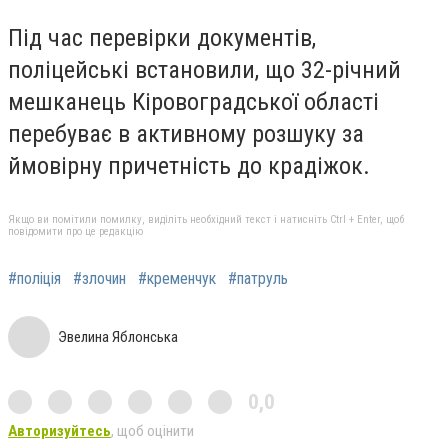
Під час перевірки документів,
поліцейські встановили, що 32-річний
мешканець Кіровоградської області
перебуває в активному розшуку за
ймовірну причетність до крадіжок.
Якщо ви помітили помилку, виділіть необхідний текст і натисніть Ctrl + Enter, щоб
повідомити про це редакцію
#поліція
#злочин
#кременчук
#патруль
Эвелина Яблонська
0,0
Авторизуйтесь
, щоб оцінити