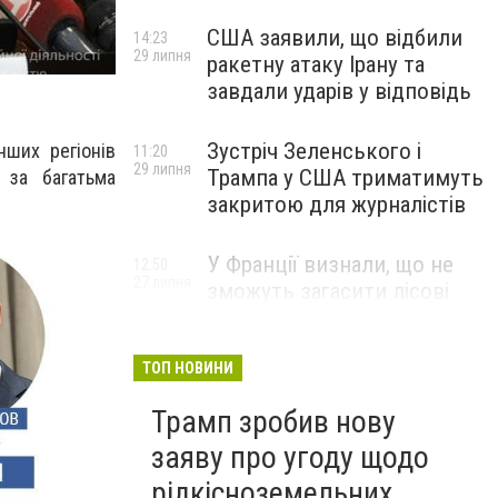
США заявили, що відбили
14:23
29 липня
ракетну атаку Ірану та
завдали ударів у відповідь
Зустріч Зеленського і
нших регіонів
11:20
29 липня
Трампа у США триматимуть
 за багатьма
закритою для журналістів
У Франції визнали, що не
12:50
27 липня
зможуть загасити лісові
пожежі біля Бордо до осені
ТОП НОВИНИ
Трамп зробив нову
заяву про угоду щодо
рідкісноземельних