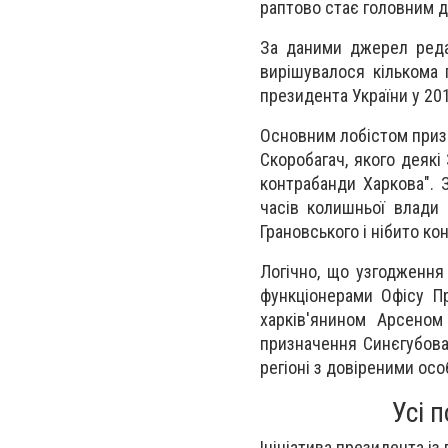
раптово стає головним д
За даними джерел реда
вирішувалося кількома 
президента України у 201
Основним лобістом приз
Скоробагач, якого деякі
контрабанди Харкова". 
часів колишньої влади
Грановського і нібито ко
Логічно, що узгодження
функціонерами Офісу Пр
харків'янином Арсеном
призначення Синєгубова 
регіоні з довіреними ос
Усі 
Ініціатива президента із