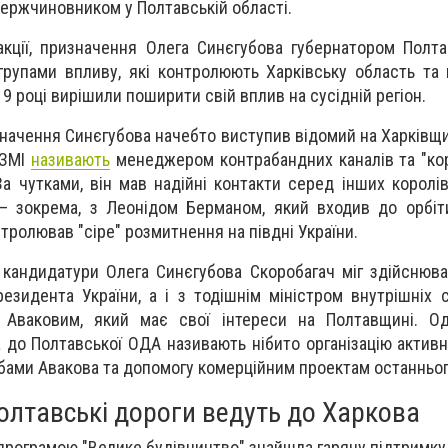
ержчиновником у Полтавській області.
кції, призначення Олега Синєгубова губернатором Полт
групами впливу, які контролюють Харківську область та 
9 році вирішили поширити свій вплив на сусідній регіон.
начення Синєгубова начебто виступив відомий на Харківщ
 ЗМІ
називають
менеджером контрабандних каналів та "ко
За чутками, він мав надійні контакти серед інших королі
 – зокрема, з Леонідом Берманом, який входив до орбі
нтролював "сіре" розмитнення на півдні України.
 кандидатури Олега Синєгубова Скоробагач міг здійснюв
езидента України, а і з тодішнім міністром внутрішніх с
 Аваковим, який має свої інтереси на Полтавщині. О
до Полтавської ОДА називають нібито організацію активно
обами Авакова та допомогу комерційним проектам останньог
полтавські дороги ведуть до Харкова
 програмою "Велике будівництво" знайшла гарячу підтримку 