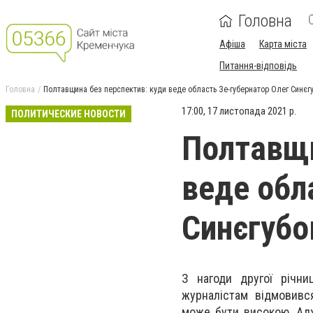
Головна
Афіша
Карта міста
Питання-відповідь
Головна
Полтавщина без перспектив: куди веде область Зе-губернатор Олег Синєг
17:00, 17 листопада 2021 р.
ПОЛИТИЧЕСКИЕ НОВОСТИ
Полтавщи
веде обл
Синєгубо
З нагоди другої річни
журналістам відмовився 
може бути високою. Адж