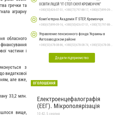
ОСВІТИ ЛІЦЕЙ "ІТ СТЕП СКУЛ КРЕМЕНЧУК"
тва гречки та
+380(50)426-07-51, +380(73)797-88-17, +380(67)899-09-16
гнала аграрну
Комп'ютерна Академія IT STEP, Кременчук
+380(67)899-09-16, +380(50)426-07-51, +380(73)797-88-17
Управление пенсионного фонда Украины в
ння обласного
Автозаводском районе
 фінансування
+380(53)678-08-86, +380(53)678-08-74, +380(53)678-08-83, +380(53)678-08-41, +380(53)678-09-05
вої частини і
Додати підприємство
конується з
одо видаткової
ням, але вже,
ОГОЛОШЕННЯ
лану 33,2 млн.
Електроенцефалографія
(ЕЕГ). Мікрополярізація
йшлося вище,
10:42, 5 серпня