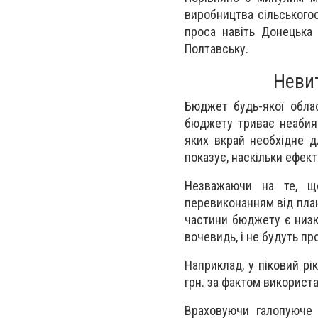
виробництва сільськогос
проса навіть Донецька 
Полтавську.
Неви
Бюджет будь-якої облас
бюджету триває неабияк
яких вкрай необхідне д
показує, наскільки ефек
Незважаючи на те, щ
перевиконанням від план
частини бюджету є низка
вочевидь, і не будуть пр
Наприклад, у піковий рі
грн. за фактом використ
Враховуючи галопуюче 