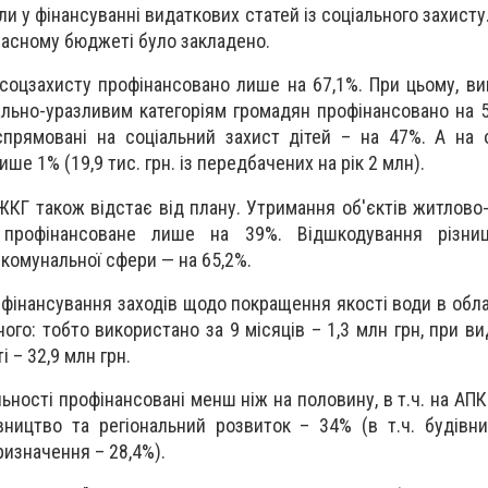
и у фінансуванні видаткових статей із соціального захисту
бласному бюджеті було закладено.
соцзахисту профінансовано лише на 67,1%. При цьому, вип
льно-уразливим категоріям громадян профінансовано на 5
спрямовані на соціальний захист дітей – на 47%. А на
ше 1% (19,9 тис. грн. із передбачених на рік 2 млн).
 ЖКГ також відстає від плану. Утримання об'єктів житлово
 профінансоване лише на 39%. Відшкодування різни
комунальної сфери — на 65,2%.
фінансування заходів щодо покращення якості води в обла
ого: тобто використано за 9 місяців – 1,3 млн грн, при в
 – 32,9 млн грн.
льності профінансовані менш ніж на половину, в т.ч. на АП
івництво та регіональний розвиток – 34% (в т.ч. будівни
ризначення – 28,4%).