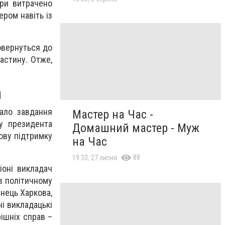
ури витрачено
ром навіть із
повернуться до
астину. Отже,
и
ало завдання
Мастер на Час -
у президента
Домашний мастер - Муж
ову підтримку
на Час
88
19:33, 27 липня
іоні викладач
 в політичному
нець Харкова,
і викладацькі
рішніх справ –