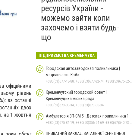
ресурсів України -
можемо зайти коли
захочемо і взяти будь-
що
ПІДПРИЄМСТВА КРЕМЕНЧУКА
Городская автозаводская поликлиника |
медсанчасть КрАз
+380(53)677-48-88, +380(53)677-32-74, +380(53)676-62-99, +380536766187
 за офіційними
Кременчугский городской совет |
цьому рівень
Кременчуцька міська рада
%): за останні
+380(53)673-00-34, +380(53)673-00-34
 останніх двох
н. на 1 жовтня
Амбулаторія ЗП-СМ 5 | Детская поликлиника 1
+380(53)675-84-19, +380(50)356-94-69, +380(67)540-73-87
ва роки обсяг
ПРИВАТНИЙ ЗАКЛАД ЗАГАЛЬНОЇ СЕРЕДНЬОЇ