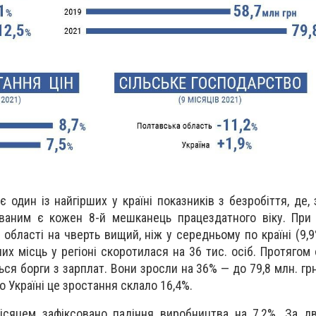
 один із найгірших у країні показників з безробіття, де,
ваним є кожен 8-й мешканець працездатного віку. При 
 області на чверть вищий, ніж у середньому по країні (9,9
чих місць у регіоні скоротилася на 36 тис. осіб. Протягом
ься борги з зарплат. Вони зросли на 36% — до 79,8 млн. гр
по Україні це зростання склало 16,4%.
ісяцем зафіксовано падіння виробництва на 7,2%. За д