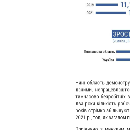
Нині область демонструє
даними, непрацевлашто
тимчасово безробітніх в
два роки кількість робо
років стрімко збільшуют
2021 р., тоді як загалом 
Порівняно з минулим м