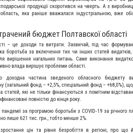
подарської продукції скоротився на чверть. А з виробниц
область, яка раніше вважалася індустріальною, вже обі
трачений бюджет Полтавскої області
ті – це доходи та витрати. Зазвичай, під час формува
а боротьба за включення тих чи інших статей видатків,
ля вирішення нагальних питань. Саме виконання видатко
тивно влада вирішує проблеми області.
о доходна частина зведеного обласного бюджету ви
у (загальний фонд – +2,5%, спеціальний фонд – +68,0%), щ
 статей, які не тільки фінансуються з помітним відставан
офінансовані повністю до кінця року.
к пандемії за програмою боротьби з COVID-19 за річного п
ано лише 621 тис. грн., тобто менше 2%.
зростання цін та рівня безробіття в регіоні, про що 