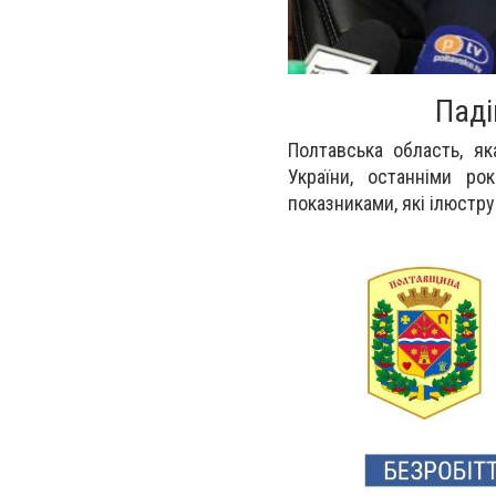
Паді
Полтавська область, як
України, останніми ро
показниками, які ілюстр