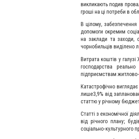
викликають подив провал
гроші на ці потреби в о
В цілому, забезпечення 
допомоги окремим соціа
на заклади та заходи, 
чорнобильців виділено ли
Витрата коштів у галузі
господарства реально
підприємствам житлово-
Катастрофічно виглядає 
лише3,9% від запланован
статтю у річному бюджеті
Статті з економічної дія
від річного плану; буд
соціально-культурного п