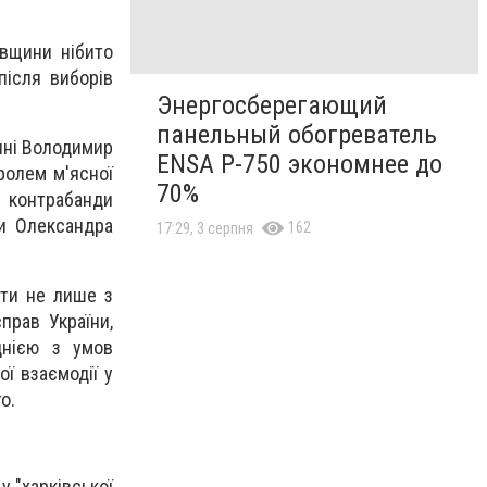
авщини нібито
після виборів
Энергосберегающий
панельный обогреватель
ині Володимир
ENSA Р-750 экономнее до
ролем м'ясної
70%
в контрабанди
ти Олександра
162
17:29, 3 серпня
ати не лише з
прав України,
днією з умов
ї взаємодії у
о.
у "харківської