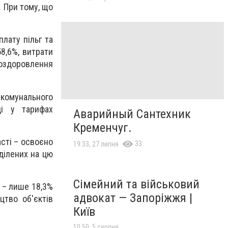
. При тому, що
лату пільг та
8,6%, витрати
 оздоровлення
-комунального
ці у тарифах
Аварийный Сантехник
Кременчуг.
сті – освоєно
33
19:33, 27 липня
иділених на цю
Сімейний та військовий
К – лише 18,3%
адвокат — Запоріжжя |
цтво об'єктів
Київ
10:50, 5 серпня