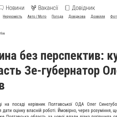
Новини
Вакансії
Довідник
Нерухомість
Авто / Мото
Погода
Довідкова
Дозвілля
Фот
убов
на без перспектив: к
асть Зе-губернатор Ол
в
ці на посаді керівник Полтавської ОДА Олег Синєгубо
дати оцінку власній роботі. Ймовірно, через розуміння, щ
е Полтавська область за нової влади різко погіршила св