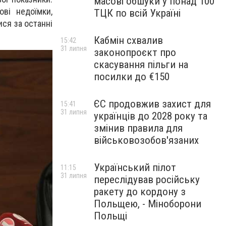
масові обшуки у понад 100
ові недоїмки,
ТЦК по всій Україні
ися за останні
Кабмін схвалив
15:42
31 липня
законопроєкт про
скасування пільги на
посилки до €150
ЄС продовжив захист для
15:41
31 липня
українців до 2028 року та
змінив правила для
військовозобов'язаних
Український пілот
11:15
31 липня
переслідував російську
ракету до кордону з
Польщею, - Міноборони
Польщі