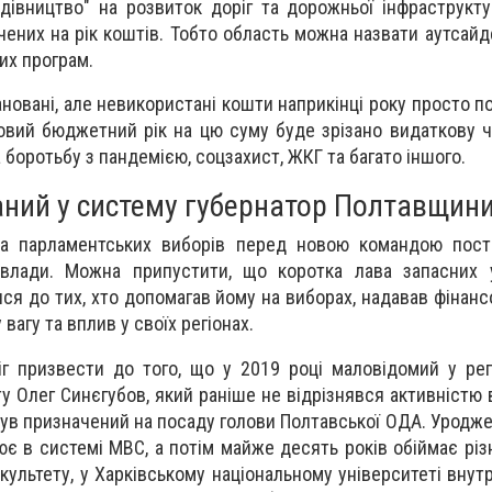
дівництво" на розвиток доріг та дорожньої інфраструкт
них на рік коштів. Тобто область можна назвати аутсайде
их програм.
ановані, але невикористані кошти наприкінці року просто 
овий бюджетний рік на цю суму буде зрізано видаткову ч
боротьбу з пандемією, соцзахист, ЖКГ та багато іншого.
ний у систему губернатор Полтавщин
та парламентських виборів перед новою командою пост
влади. Можна припустити, що коротка лава запасних 
ся до тих, хто допомагав йому на виборах, надавав фінанс
 вагу та вплив у своїх регіонах.
г призвести до того, що у 2019 році маловідомий у рег
ту Олег Синєгубов, який раніше не відрізнявся активністю
був призначений на посаду голови Полтавської ОДА. Уродже
є в системі МВС, а потім майже десять років обіймає різн
культету, у Харківському національному університеті внут