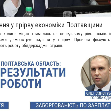
ння у прірву економіки Полтавщини
а колись міцно трималась на середньому рівні поміж і
ками демонструє падіння у прірву. Провали фіксують
ують роботу облдержадміністрації.