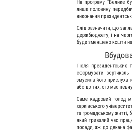
На програму "Велике бу
лише половину передбаче
виконання президентськ
Слід зазначити, що запл
держбюджету, і на черг
буде зменшено кошти на 
Вбудова
Після президентських 
сформувати вертикаль 
змусила його прислухати
або до тих, хто має певну
Саме кадровий голод мі
харківського університе
та громадському житті, 
який тривалий час працю
посади, аж до декана фа