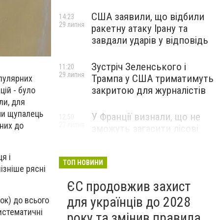
США заявили, що відбили
14:23
29 липня
ракетну атаку Ірану та
завдали ударів у відповідь
Зустріч Зеленського і
11:20
29 липня
Трампа у США триматимуть
опулярних
закритою для журналістів
цій - було
ли, для
ми щупалець
У Франції визнали, що не
12:50
ьних до
27 липня
зможуть загасити лісові
пожежі біля Бордо до осені
я і
ТОП НОВИНИ
ізніше рясні
ЄС продовжив захист
для українців до 2028
ок) до всього
истематичні
року та змінив правила