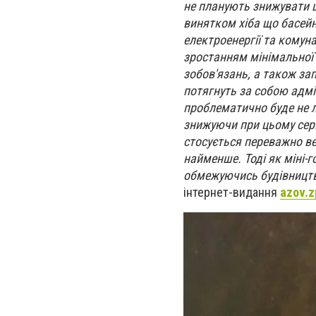
не планують знижувати ц
винятком хіба що басей
електроенергії та комун
зростанням мінімальної 
зобов'язань, а також за
потягнуть за собою адмін
проблематично буде не ли
знижуючи при цьому серві
стосується переважно ве
найменше. Тоді як міні-г
обмежуючись будівництв
інтернет-видання
azov.z