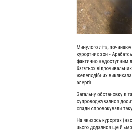
Минулого літа, починаюч
курортних зон - Арабатсь
фактично недоступним для
багатьох відпочивальник
желеподібних викликала 
алергії.
Загальну обстановку літ
супроводжувалися досить
опади спровокували таку 
На якихось курортах (нас
цього додалися ще й «мо