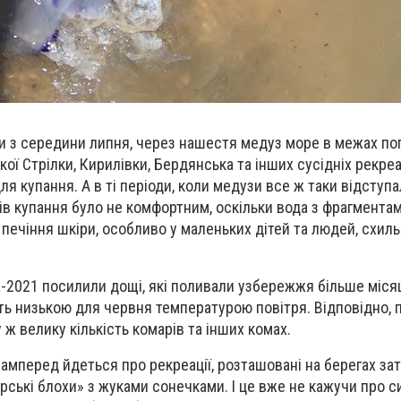
и з середини липня, через нашестя медуз море в межах п
кої Стрілки, Кирилівки, Бердянська та інших сусідніх рекреа
 купання. А в ті періоди, коли медузи все ж таки відступа
ів купання було не комфортним, оскільки вода з фрагмента
печіння шкіри, особливо у маленьких дітей та людей, схил
а-2021 посилили дощі, які поливали узбережжя більше місяц
 низькою для червня температурою повітря. Відповідно, п
ж велику кількість комарів та інших комах.
амперед йдеться про рекреації, розташовані на берегах зат
рські блохи» з жуками сонечками. І це вже не кажучи про с