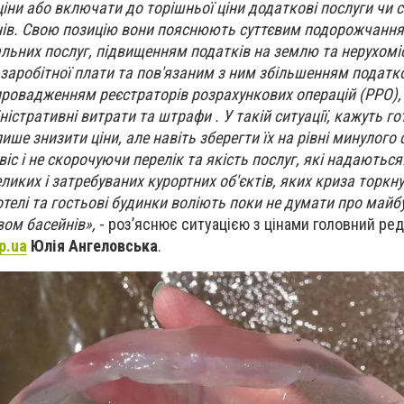
іни або включати до торішньої ціни додаткові послуги чи с
нів. Свою позицію вони пояснюють суттєвим подорожчанн
альних послуг, підвищенням податків на землю та нерухомі
заробітної плати та пов'язаним з ним збільшенням податк
провадженням реєстраторів розрахункових операцій (РРО), 
істративні витрати та штрафи . У такій ситуації, кажуть го
ше знизити ціни, але навіть зберегти їх на рівні минулого 
с і не скорочуючи перелік та якість послуг, які надаються
ликих і затребуваних курортних об'єктів, яких криза торкн
отелі та гостьові будинки воліють поки не думати про майб
ом басейнів»,
- роз’яснює ситуацією з цінами головний ре
p.ua
Юлія Ангеловська
.