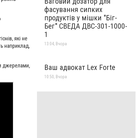
Ваговий дозатор для
фасування сипких
продуктів у мішки "Біг-
о
Бег" СВЕДА ДВС-301-1000-
1
онів, які не
13:04, Вчора
ть наприклад,
ми джерелами,
Ваш адвокат Lex Forte
10:50, Вчора