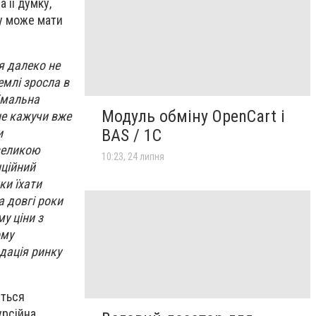
На її думку,
су може мати
я далеко не
емлі зросла в
німальна
Модуль обміну OpenCart і
не кажучи вже
и
BAS / 1С
 великою
10:23, 24 липня
нційний
ки їхати
а довгі роки
у ціни з
ому
адація ринку
еться
урсійна