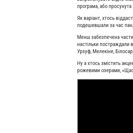
програма, або просунута 
Як варіант, хтось віддас
подешевшали за час панде
Менш забезпечена частина
настільки постраждали ві
Урзуф, Мелекіне, Білоса
Ну а хтось змістить акце
рожевими озерами, «Ща