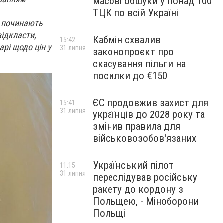
масові обшуки у понад 100
ТЦК по всій Україні
о починають
відкласти,
Кабмін схвалив
15:42
рі щодо цін у
31 липня
законопроєкт про
скасування пільги на
посилки до €150
ЄС продовжив захист для
15:41
31 липня
українців до 2028 року та
змінив правила для
військовозобов'язаних
Український пілот
11:15
31 липня
переслідував російську
ракету до кордону з
Польщею, - Міноборони
Польщі