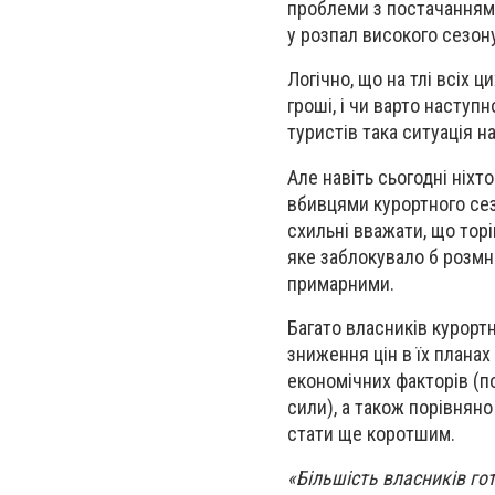
проблеми з постачанням 
у розпал високого сезон
Логічно, що на тлі всіх 
гроші, і чи варто наступ
туристів така ситуація н
Але навіть сьогодні ніхт
вбивцями курортного сезо
схильні вважати, що тор
яке заблокувало б розмно
примарними.
Багато власників курортн
зниження цін в їх плана
економічних факторів (п
сили), а також порівняно
стати ще коротшим.
«Більшість власників гот