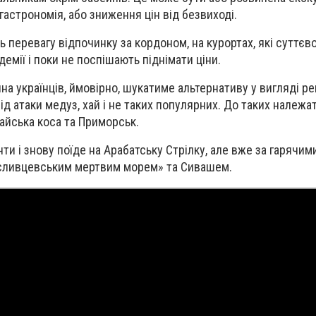
гастрономія, або зниження цін від безвиході.
ть перевагу відпочинку за кордоном, на курортах, які суттєв
мії і поки не поспішають піднімати ціни.
 українців, ймовірно, шукатиме альтернативу у вигляді регі
д атаки медуз, хай і не таких популярних. До таких належа
райська коса та Приморськ.
нти і знову поїде на Арабатську Стрілку, але вже за гарячи
сливцевським мертвим морем» та Сивашем.