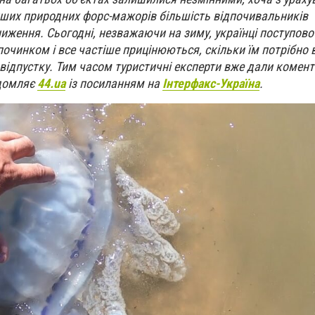
інших природних форс-мажорів більшість відпочивальників
ниження. Сьогодні, незважаючи на зиму, українці поступов
очинком і все частіше прицінюються, скільки їм потрібно 
відпустку. Тим часом туристичні експерти вже дали комента
ідомляє
44.ua
із посиланням на
Інтерфакс-Україна
.