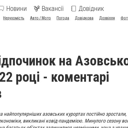
Новини
Вакансії
Довідник
Нерухомість
Авто / Мото
Погода
Довідкова
Дозвілля
Фот
відпочинок на Азовськ
22 році - коментарі
в
а найпопулярніших азовських курортах постійно зростали, 
економіки, викликані ковід-пандемією. Минулого сезону вон
 на багатьох об'єктах залишилися незмінними, хоча з урах