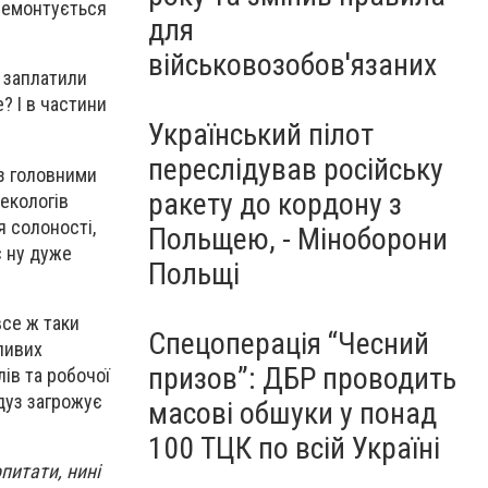
 ремонтується
для
військовозобов'язаних
і заплатили
? І в частини
Український пілот
переслідував російську
 з головними
ракету до кордону з
 екологів
я солоності,
Польщею, - Міноборони
є ну дуже
Польщі
все ж таки
Спецоперація “Чесний
ливих
призов”: ДБР проводить
ів та робочої
едуз загрожує
масові обшуки у понад
100 ТЦК по всій Україні
питати, нині