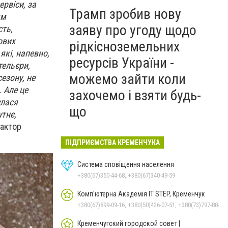
ервіси, за
Трамп зробив нову
ям
заяву про угоду щодо
сть,
ових
рідкісноземельних
які, напевно,
ресурсів України -
тельєри,
можемо зайти коли
сезону, не
. Але це
захочемо і взяти будь-
улася
що
утнє,
дактор
ПІДПРИЄМСТВА КРЕМЕНЧУКА
Система сповіщення населення
+380(67)350-44-68, +380(67)340-49-59
Комп'ютерна Академія IT STEP, Кременчук
+380(67)899-09-16, +380(50)426-07-51, +380(73)797-88-17
Кременчугский городской совет |