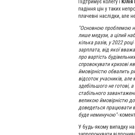
Підтримує колегу і
Юлія 
падіння цін у таких неп
плачевні наслідки, але н
"Основною проблемою на
лише медузи, а цілий наб
кілька разів, у 2022 ро
зарплата, від якої вваж
про вартість будівельних
спровокувати кризові яв
ймовірністю обвалить ри
відсоток учасників, але
здебільшого не готові, а
стабільного завантаженн
великою ймовірністю дов
доведеться працювати в 
буде неминучою"-
комент
У будь-якому випадку на
запропонувати відпочива