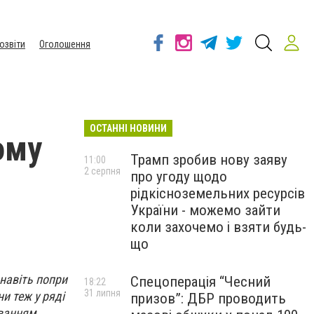
озвіти
Оголошення
ОСТАННІ НОВИНИ
ому
Трамп зробив нову заяву
11:00
2 серпня
про угоду щодо
рідкісноземельних ресурсів
України - можемо зайти
коли захочемо і взяти будь-
що
навіть попри
Спецоперація “Чесний
18:22
31 липня
и теж у ряді
призов”: ДБР проводить
уванням