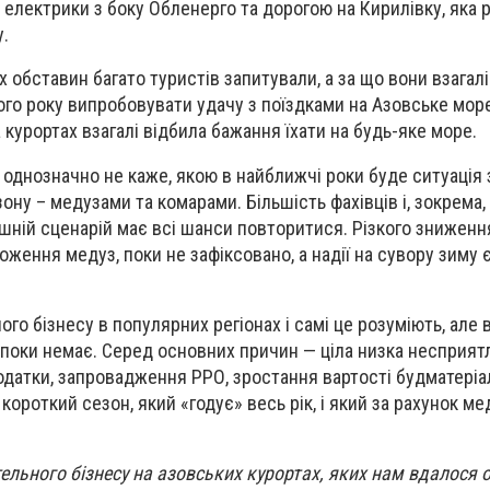
електрики з боку Обленерго та дорогою на Кирилівку, яка
у.
цих обставин багато туристів запитували, а за що вони взагал
ного року випробовувати удачу з поїздками на Азовське море
а курортах взагалі відбила бажання їхати на будь-яке море.
о однозначно не каже, якою в найближчі роки буде ситуація
ну – медузами та комарами. Більшість фахівців і, зокрема,
ішній сценарій має всі шанси повторитися. Різкого зниженн
ження медуз, поки не зафіксовано, а надії на сувору зиму 
ого бізнесу в популярних регіонах і самі це розуміють, але 
х поки немає. Серед основних причин — ціла низка несприят
одатки, запровадження РРО, зростання вартості будматеріал
 короткий сезон, який «годує» весь рік, і який за рахунок м
ельного бізнесу на азовських курортах, яких нам вдалося о