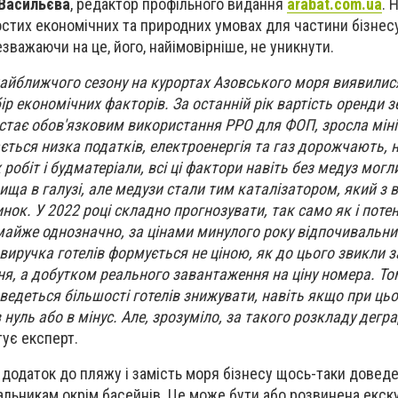
Васильєва
, редактор профільного видання
arabat.com.ua
. 
ростих економічних та природних умовах для частини бізне
езважаючи на це, його, найімовірніше, не уникнути.
йближчого сезону на курортах Азовського моря виявилис
ір економічних факторів. За останній рік вартість оренди з
ці стає обов'язковим використання РРО для ФОП, зросла мі
ається низка податків, електроенергія та газ дорожчають, 
 робіт і будматеріали, всі ці фактори навіть без медуз могл
ища в галузі, але медузи стали тим каталізатором, який з
нок. У 2022 році складно прогнозувати, так само як і поте
 майже однозначно, за цінами минулого року відпочивальни
 виручка готелів формується не ціною, як до цього звикли з
я, а добутком реального завантаження на ціну номера. Том
едеться більшості готелів знижувати, навіть якщо при ць
нуль або в мінус. Але, зрозуміло, за такого розкладу дегр
ує експерт.
 додаток до пляжу і замість моря бізнесу щось-таки довед
льникам окрім басейнів. Це може бути або розвинена екск