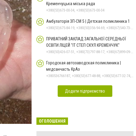
Кременчуцька міська рада
+380(53)673-00-34, +380(53)673-00-34
Амбулаторія ЗП-СМ 5 | Детская поликлиника 1
+380(53)675-84-19, +380(50)356-94-69, +380(67)540-73-87
ПРИВАТНИЙ ЗАКЛАД ЗАГАЛЬНОЇ СЕРЕДНЬОЇ
ОСВІТИ ЛІЦЕЙ "ІТ СТЕП СКУЛ КРЕМЕНЧУК"
+380(50)426-07-51, +380(73)797-88-17, +380(67)899-09-16
Городская автозаводская поликлиника |
медсанчасть КрАз
+380536766187, +380(53)677-48-88, +380(53)677-32-74, +380(53)676-62-99
Додати підприємство
ОГОЛОШЕННЯ