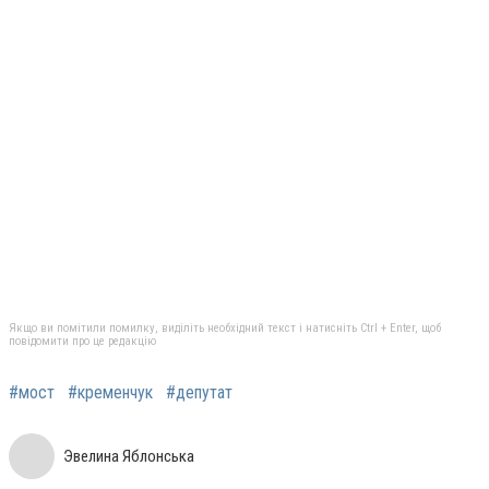
Якщо ви помітили помилку, виділіть необхідний текст і натисніть Ctrl + Enter, щоб
повідомити про це редакцію
#мост
#кременчук
#депутат
Эвелина Яблонська