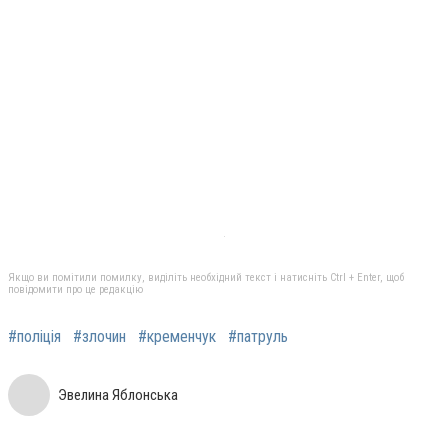
Якщо ви помітили помилку, виділіть необхідний текст і натисніть Ctrl + Enter, щоб
повідомити про це редакцію
#поліція
#злочин
#кременчук
#патруль
Эвелина Яблонська