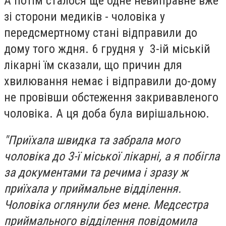
А потім сталося ще одне невиправне вже
зі сторони медиків - чоловіка у
передсмертному стані відправили до
дому того ждня. 6 грудня у 3-ій міській
лікарні їм сказали, що причин для
хвилювання немає і відправили до-дому
не провівши обстеження закривавленого
чоловіка. А ця доба була вирішальною.
"Приїхала швидка та забрала мого
чоловіка до 3-ї міської лікарні, а я побігла
за документами та речима і зразу ж
приїхала у приймальне відділення.
Чоловіка оглянули без мене. Медсестра
приймального відділення повідомила