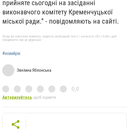
прийняте сьогодні на засіданні
виконавчого комітету Кременчуцької
міської ради." - повідомляють на сайті.
Якщо ви помітили помилку, виділіть необхідний текст і натисніть Ctrl + Enter, щоб
повідомити про це редакцію
#новийрік
Эвелина Яблонська
0,0
Авторизуйтесь
, щоб оцінити