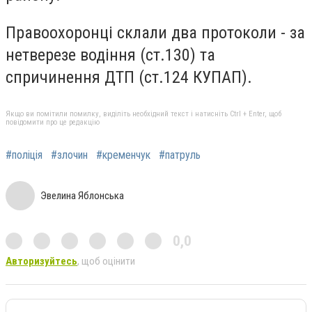
Правоохоронці склали два протоколи - за
нетверезе водіння (ст.130) та
спричинення ДТП (ст.124 КУПАП).
Якщо ви помітили помилку, виділіть необхідний текст і натисніть Ctrl + Enter, щоб
повідомити про це редакцію
#поліція
#злочин
#кременчук
#патруль
Эвелина Яблонська
0,0
Авторизуйтесь
, щоб оцінити