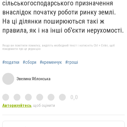
сільськогосподарського призначення
внаслідок початку роботи ринку землі.
На ці ділянки поширюються такі ж
правила, як і на інші об'єкти нерухомості.
Якщо ви помітили помилку, виділіть необхідний текст і натисніть Ctrl + Enter, щоб
повідомити про це редакцію
#податки
#сбори
#кременчук
#гроші
Эвелина Яблонська
0,0
Авторизуйтесь
, щоб оцінити