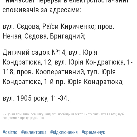
тимчасові перерви в електропостачанні
споживачів за адресами:
вул. Сєдова, Раїси Кириченко; пров.
Нечая, Сєдова, Бригадний
;
Дитячий садок №14, вул. Юрія
Кондратюка, 12, вул. Юрія Кондратюка, 1-
118; пров. Кооперативний, туп. Юрія
Кондратюка, 1-й пр. Юрія Кондратюка
;
вул. 1905 року, 11-34.
Якщо ви помітили помилку, виділіть необхідний текст і натисніть Ctrl + Enter, щоб
повідомити про це редакцію
#світло
#еклектрика
#відключення
#кременчук