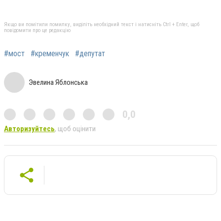
Якщо ви помітили помилку, виділіть необхідний текст і натисніть Ctrl + Enter, щоб
повідомити про це редакцію
#мост
#кременчук
#депутат
Эвелина Яблонська
0,0
Авторизуйтесь
, щоб оцінити