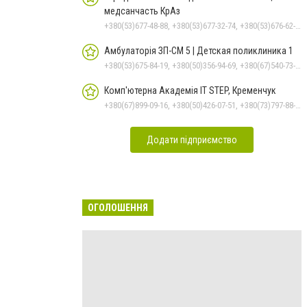
медсанчасть КрАз
+380(53)677-48-88, +380(53)677-32-74, +380(53)676-62-99, +380536766187
Амбулаторія ЗП-СМ 5 | Детская поликлиника 1
+380(53)675-84-19, +380(50)356-94-69, +380(67)540-73-87
Комп'ютерна Академія IT STEP, Кременчук
+380(67)899-09-16, +380(50)426-07-51, +380(73)797-88-17
Додати підприємство
ОГОЛОШЕННЯ