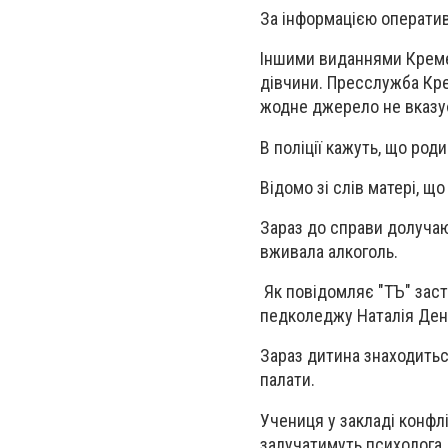
За інформацією оператив
Іншими виданнями Кремен
дівчини. Пресслужба Кре
жодне джерело не вказує
В поліції кажуть, що род
Відомо зі слів матері, щ
Зараз до справи долучаю
вживала алкоголь.
Як повідомляє "ТЪ" зас
педколеджу Наталія Ден
Зараз дитина знаходиться
палати.
Учениця у закладі конфл
залучатимуть психолога,