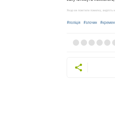
Якщо ви помітили помилку, виділіть нео
#поліція
#злочин
#кремен