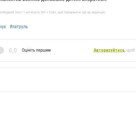
бхідний текст і натисніть Ctrl + Enter, щоб повідомити про це редакцію
чук
#патруль
0,0
Оцініть першим
Авторизуйтесь
, щоб