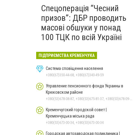
Спецоперація “Чесний
призов”: ДБР проводить
масові обшуки у понад
100 ТЦК по всій Україні
ПІДПРИЄМСТВА КРЕМЕНЧУКА
Система сповіщення населення
+380(67)350-44-68, +380(67)340-49-59
Управление пенсионного фонда Украины в
Крюковском районе
+380(53)678-08-87, +380(53)675-81-37, +380(53)678-09-01, +380(53)675-81-32, +380(53)675-81-40, +380(53)675-81-33, +380(53)675-81-38, +380(53)675-81-31
Кременчугский городской совет |
Кременчуцька міська рада
+380(53)673-00-34, +380(53)673-00-34
Городская автозаводская поликлиника |