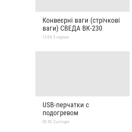
Конвеєрні ваги (стрічкові
ваги) СВЕДА ВК-230
13:04, 5 серпня
USB-перчатки с
подогревом
00:43, Сьогодні