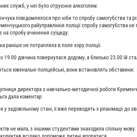
них служб, у неї було отруєння алкоголем.
чука повідомлялося про ніби то спробу самогубства та рі
менчуцького райуправління поліції спробу самогубства не 
 на спробу вчинення суїциду.
ина раніше не потрапляла в поле зору поліції.
о о 19.00 дівчина повернулася додому, а близько 23.00 їй ста
ться ювенальні поліцейські, вони встановлять обставини: 
тупниця директора з навчально-методичної роботи Кремен
ьга дала коментар:
 у задовільному стані, її вже переводять з реанімації до з
іктів не мала, з іншими студентами знаходила спільну мову
 колектив всіляко допоможе дитині впоратися.