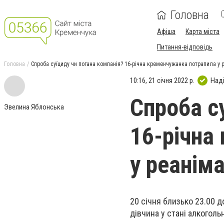
Головна
Афіша
Карта міста
Питання-відповідь
Головна
Спроба суїциду чи погана компанія? 16-річна кременчужанка потрапила у 
10:16, 21 січня 2022 р.
Над
Спроба с
Эвелина Яблонська
16-річна
у реанім
20 січня близько 23.00 д
дівчина у стані алкогольн