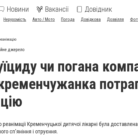
Новини
Вакансії
Довідник
Нерухомість
Авто / Мото
Погода
Довідкова
Дозвілля
Фот
реанімацію
ійне джерело
уїциду чи погана комп
 кременчужанка потра
ацію
о реанімації Кременчуцької дитячої лікарні була доставлена
ого сп'яніння і отруєння.