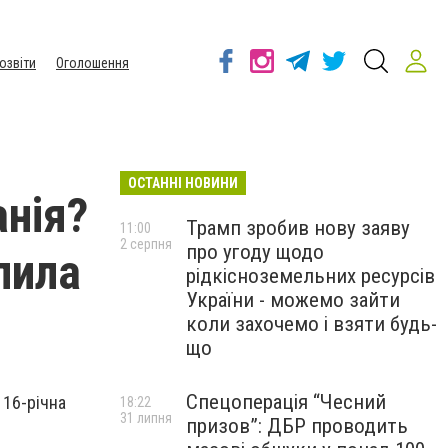
озвіти
Оголошення
ОСТАННІ НОВИНИ
анія?
Трамп зробив нову заяву
11:00
2 серпня
про угоду щодо
пила
рідкісноземельних ресурсів
України - можемо зайти
коли захочемо і взяти будь-
що
Спецоперація “Чесний
 16-річна
18:22
31 липня
призов”: ДБР проводить