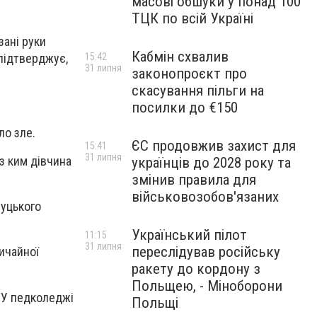
масові обшуки у понад 100
ТЦК по всій Україні
зані руки
Кабмін схвалив
15:42
підтверджує,
31 липня
законопроєкт про
скасування пільги на
посилки до €150
ло зле.
ЄС продовжив захист для
15:41
31 липня
з ким дівчина
українців до 2028 року та
змінив правила для
військовозобов'язаних
чуцького
Український пілот
11:15
31 липня
переслідував російську
вичайної
ракету до кордону з
Польщею, - Міноборони
. У педколеджі
Польщі