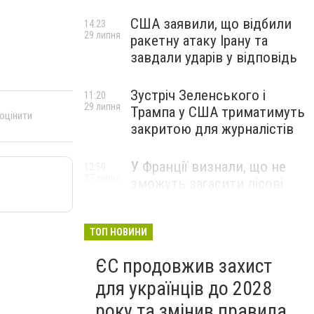
США заявили, що відбили
14:23
29 липня
ракетну атаку Ірану та
завдали ударів у відповідь
Зустріч Зеленського і
11:20
29 липня
Трампа у США триматимуть
 оцінити
закритою для журналістів
У Франції визнали, що не
12:50
27 липня
зможуть загасити лісові
пожежі біля Бордо до осені
ТОП НОВИНИ
ЄС продовжив захист
для українців до 2028
року та змінив правила