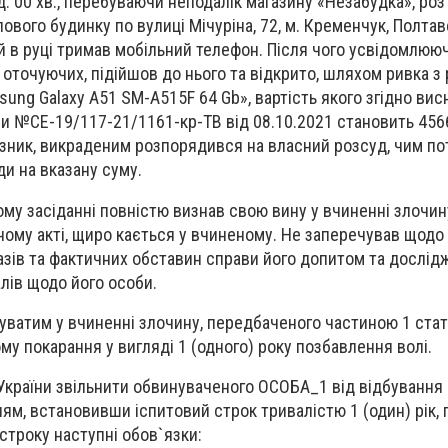
од. 00 хв., перебуваючи неподалік магазину «Незабудка», ро
вого будинку по вулиці Мічуріна, 72, м. Кременчук, Полтавс
й в руці тримав мобільний телефон. Після чого усвідомлюючи
і оточуючих, підійшов до нього та відкрито, шляхом ривка з
ung Galaxy A51 SM-A515F 64 Gb», вартість якого згідно вис
и №СЕ-19/117-21/1161-кр-ТВ від 08.10.2021 становить 4566
зник, викраденим розпорядився на власний розсуд, чим по
ди на вказану суму.
у засіданні повністю визнав свою вину у вчиненні злочину
ному акті, щиро кається у вчиненому. Не заперечував щод
азів та фактичних обставин справи його допитом та дослі
лів щодо його особи.
уватим у вчиненні злочину, передбаченого частиною 1 стат
му покарання у вигляді 1 (одного) року позбавлення волі.
КК України звільнити обвинуваченого ОСОБА_1 від відбування
ям, встановивши іспитовий строк тривалістю 1 (один) рік,
 строку наступні обов`язки: