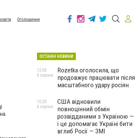
озвіти
Оголошення
ОСТАННІ НОВИНИ
Rozetka оголосила, що
12:00
6 серпня
продовжує працювати після
масштабного удару росіян
США відновили
10:20
і
6 серпня
повноцінний обмін
на.
розвідданими з Україною —
і це допомагає Україні бити
вглиб Росії — ЗМІ