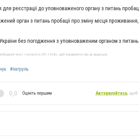
 для реєстрації до уповноваженого органу з питань пробаці
жений орган з питань пробації про зміну місця проживання,
 України без погодження з уповноваженим органом з питань 
бхідний текст і натисніть Ctrl + Enter, щоб повідомити про це редакцію
чук
#патруль
0,0
Оцініть першим
Авторизуйтесь
, щоб