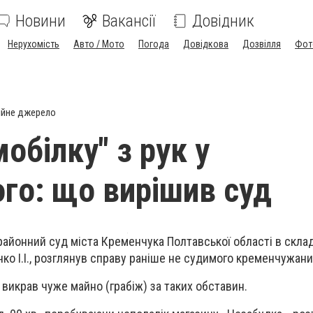
Новини
Вакансії
Довідник
Нерухомість
Авто / Мото
Погода
Довідкова
Дозвілля
Фот
ійне джерело
обілку" з рук у
го: що вирішив суд
районний суд міста Кременчука Полтавської області в склад
ко І.І., розглянув справу раніше не судимого кременчужани
викрав чуже майно (грабіж) за таких обставин.