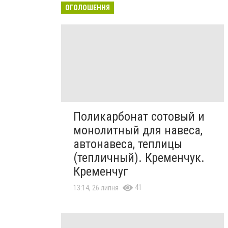
ОГОЛОШЕННЯ
Поликарбонат сотовый и
монолитный для навеса,
автонавеса, теплицы
(тепличный). Кременчук.
Кременчуг
41
13:14, 26 липня