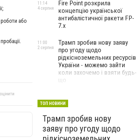
Fire Point розкрила
11:14
ї;
4 серпня
концепцію української
антибалістичної ракети FP-
 роботи або
7.x
пробації.
Трамп зробив нову заяву
11:00
2 серпня
про угоду щодо
рідкісноземельних ресурсів
України - можемо зайти
коли захочемо і взяти будь-
що
 оцінити
Спецоперація “Чесний
18:22
31 липня
призов”: ДБР проводить
ТОП НОВИНИ
масові обшуки у понад 100
Трамп зробив нову
ТЦК по всій Україні
заяву про угоду щодо
рідкісноземельних