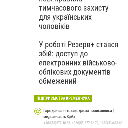
тимчасового захисту
для українських
чоловіків
У роботі Резерв+ стався
збій: доступ до
електронних військово-
облікових документів
обмежений
ПІДПРИЄМСТВА КРЕМЕНЧУКА
Городская автозаводская поликлиника |
медсанчасть КрАз
+380(53)677-48-88, +380(53)677-32-74, +380(53)676-62-99, +380536766187