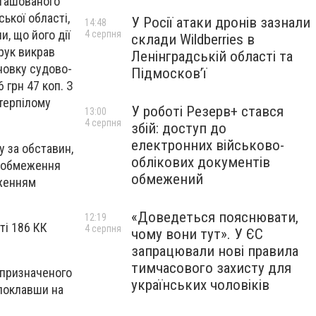
зташованого
ької області,
У Росії атаки дронів зазнали
14:48
, що його дії
4 серпня
склади Wildberries в
 рук викрав
Ленінградській області та
новку судово-
Підмосков’ї
 грн 47 коп. З
терпілому
У роботі Резерв+ стався
13:00
4 серпня
збій: доступ до
електронних військово-
 за обставин,
облікових документів
о обмеження
обмежений
дженням
«Доведеться пояснювати,
12:19
ті 186 КК
4 серпня
чому вони тут». У ЄС
запрацювали нові правила
тимчасового захисту для
 призначеного
українських чоловіків
 поклавши на