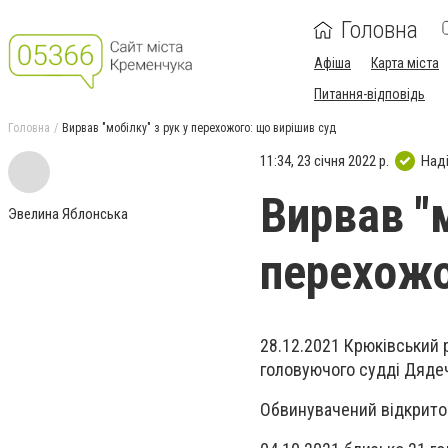
Головна
Афіша
Карта міста
Питання-відповідь
Головна
Вирвав "мобілку" з рук у перехожого: що вирішив суд
11:34, 23 січня 2022 р.
Над
Вирвав "м
Эвелина Яблонська
перехожо
28.12.2021 Крюківський 
головуючого судді Дядеч
Обвинувачений відкрито 