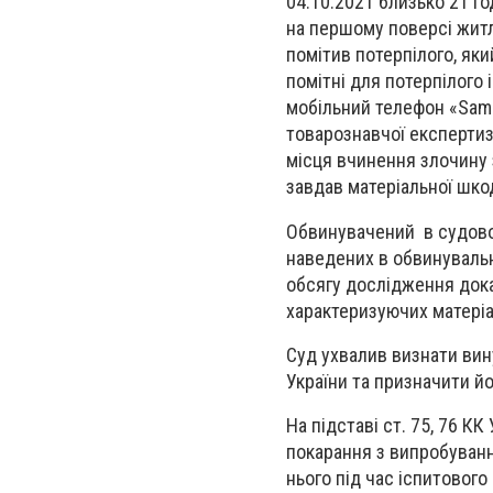
04.10.2021 близько 21 г
на першому поверсі житло
помітив потерпілого, яки
помітні для потерпілого 
мобільний телефон «Sams
товарознавчої експертиз
місця вчинення злочину 
завдав матеріальної шко
Обвинувачений в судовом
наведених в обвинуваль
обсягу дослідження док
характеризуючих матеріа
Суд ухвалив визнати вин
України та призначити йо
На підставі ст. 75, 76 
покарання з випробуванн
нього під час іспитового