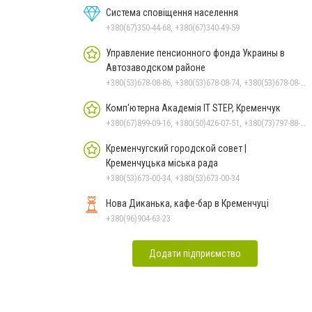
Система сповіщення населення
+380(67)350-44-68, +380(67)340-49-59
Управление пенсионного фонда Украины в
Автозаводском районе
+380(53)678-08-86, +380(53)678-08-74, +380(53)678-08-83, +380(53)678-08-41, +380(53)678-09-05
Комп'ютерна Академія IT STEP, Кременчук
+380(67)899-09-16, +380(50)426-07-51, +380(73)797-88-17
Кременчугский городской совет |
Кременчуцька міська рада
+380(53)673-00-34, +380(53)673-00-34
Нова Диканька, кафе-бар в Кременчуці
+380(96)904-63-23
Додати підприємство