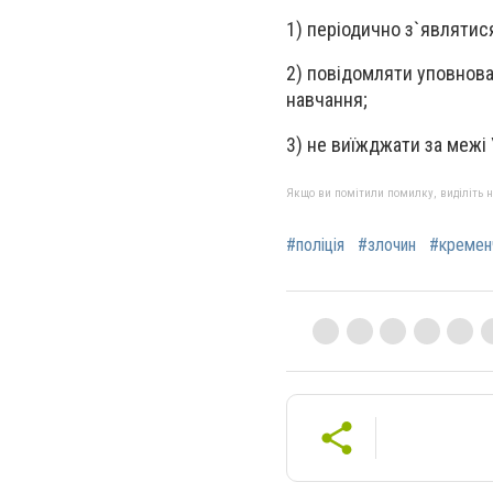
1) періодично з`являтися
2) повідомляти уповнова
навчання;
3) не виїжджати за межі
Якщо ви помітили помилку, виділіть нео
#поліція
#злочин
#кремен