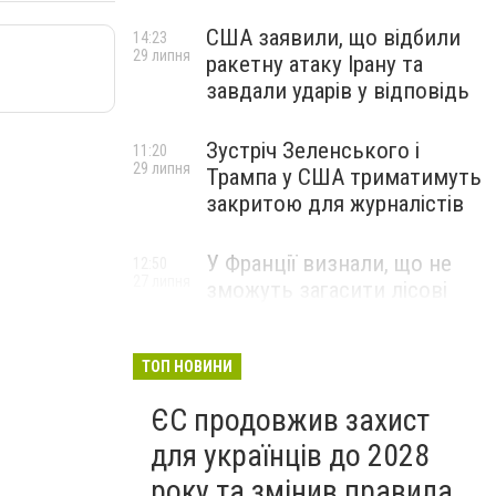
США заявили, що відбили
14:23
29 липня
ракетну атаку Ірану та
завдали ударів у відповідь
Зустріч Зеленського і
11:20
29 липня
Трампа у США триматимуть
закритою для журналістів
У Франції визнали, що не
12:50
27 липня
зможуть загасити лісові
пожежі біля Бордо до осені
ТОП НОВИНИ
ЄС продовжив захист
для українців до 2028
року та змінив правила