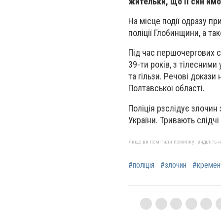
жительки, що її син йм
На місце події одразу пр
поліції Глобинщини, а та
Під час першочергових сл
39-ти років, з тілесними
та гільзи. Речові докази
Полтавської області.
Поліція рзслідує злочин
України. Тривають слідчі 
Якщо ви помітили помилку, виділіть нео
#поліція
#злочин
#кремен