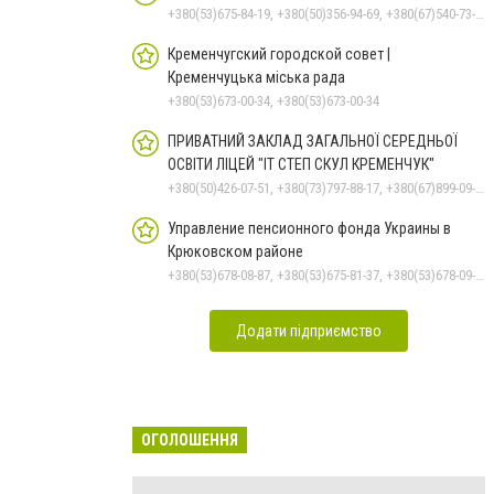
+380(53)675-84-19, +380(50)356-94-69, +380(67)540-73-87
Кременчугский городской совет |
Кременчуцька міська рада
+380(53)673-00-34, +380(53)673-00-34
ПРИВАТНИЙ ЗАКЛАД ЗАГАЛЬНОЇ СЕРЕДНЬОЇ
ОСВІТИ ЛІЦЕЙ "ІТ СТЕП СКУЛ КРЕМЕНЧУК"
+380(50)426-07-51, +380(73)797-88-17, +380(67)899-09-16
Управление пенсионного фонда Украины в
Крюковском районе
+380(53)678-08-87, +380(53)675-81-37, +380(53)678-09-01, +380(53)675-81-32, +380(53)675-81-40, +380(53)675-81-33, +380(53)675-81-38, +380(53)675-81-31
Додати підприємство
ОГОЛОШЕННЯ