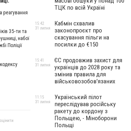
масові обшуки у понад 100
иці.
ТЦК по всій Україні
па реагування
Кабмін схвалив
15:42
31 липня
законопроєкт про
ків 35-ти та
скасування пільги на
ушниці, набої
посилки до €150
бі Поліції
ЄС продовжив захист для
15:41
 кодексу
31 липня
українців до 2028 року та
змінив правила для
військовозобов'язаних
Український пілот
11:15
31 липня
переслідував російську
ракету до кордону з
Польщею, - Міноборони
 оцінити
Польщі