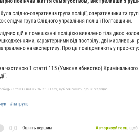
овірно покінчив життя самогубством, вистреливши з рушн
ибула слідчо-оперативна група поліції, оперативники та гру
кож слідча група Слідчого управління поліції Полтавщини.
ідчих дій в помешканні поліцією виявлено тіла двох чолові
 ушкодженнями, характерними від пострілу, дві мисливські р
 направлено на експертизу. Про це повідомляють у прес-служ
 за частиною 1 статті 115 (Умисне вбивство) Кримінального
дії.
бхідний текст і натисніть Ctrl + Enter, щоб повідомити про це редакцію
чук
#патруль
0,0
Оцініть першим
Авторизуйтесь
, щоб