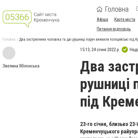
Головна
Афіша
Карта міста
Питання-відповідь
Головна
Два застрелених чоловіка та дві рушниці поруч виявили поліцейські під
15:13, 24 січня 2022 р.
Над
Два заст
Эвелина Яблонська
рушниці 
під Крем
23-го січня, близько 23-
Кременчуцького райупра