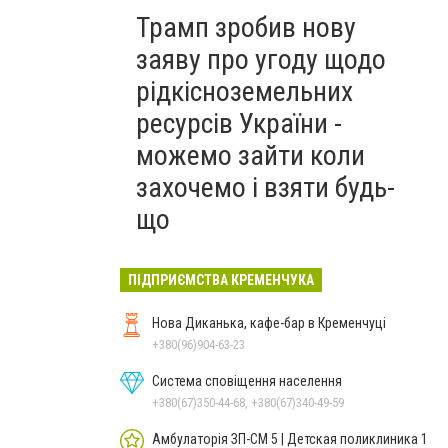
Трамп зробив нову
заяву про угоду щодо
рідкісноземельних
ресурсів України -
можемо зайти коли
захочемо і взяти будь-
що
ПІДПРИЄМСТВА КРЕМЕНЧУКА
Нова Диканька, кафе-бар в Кременчуці
+380(96)904-63-23
Система сповіщення населення
+380(67)350-44-68, +380(67)340-49-59
Амбулаторія ЗП-СМ 5 | Детская поликлиника 1