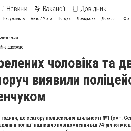
Новини
Вакансії
Довідник
Нерухомість
Авто / Мото
Погода
Довідкова
Дозвілля
Фот
 Кременчуком
ійне джерело
релених чоловіка та дв
поруч виявили поліцей
енчуком
ї години, д
о сектору поліцейської діяльності №1 (смт. Се
вління поліції
надійшло повідомлення від 74-річної місц