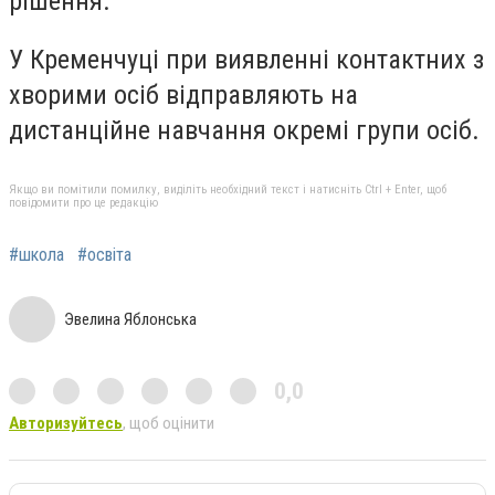
рішення.
У Кременчуці при виявленні контактних з
хворими осіб відправляють на
дистанційне навчання окремі групи осіб.
Якщо ви помітили помилку, виділіть необхідний текст і натисніть Ctrl + Enter, щоб
повідомити про це редакцію
#школа
#освіта
Эвелина Яблонська
0,0
Авторизуйтесь
, щоб оцінити