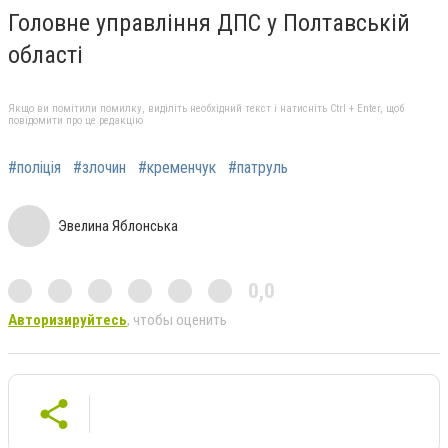
Головне управління ДПС у Полтавській
області
Якщо ви помітили помилку, виділіть необхідний текст і натисніть Ctrl + Enter, щоб
повідомити про це редакцію
#поліція
#злочин
#кременчук
#патруль
Эвелина Яблонська
0,0
Авторизируйтесь
, чтобы оценить