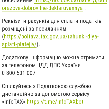
посиланням
https://tax.gov.ua/baneryi/odn
orazove-dobrovilne-deklaruvannya
.
Реквізити рахунків для сплати податків
розміщені за посиланням
(
https://poltava.tax.gov.ua/rahunki-dlya-
splati-platejiv/
).
Додаткову інформацію можна отримати
за телефоном ІДД ДПС України
0 800 501 007
Спілкуйтесь з Податковою службою
дистанційно за допомогою сервісу
«InfoTAX»
https://t.me/infoTAXbot