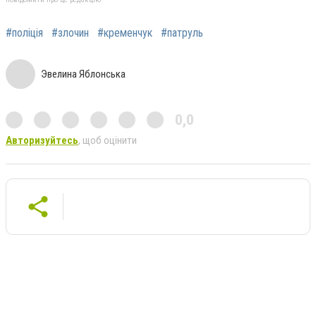
#поліція
#злочин
#кременчук
#патруль
Эвелина Яблонська
0,0
Авторизуйтесь
, щоб оцінити