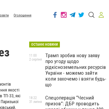
озвіти
Оголошення
ОСТАННІ НОВИНИ
ез
Трамп зробив нову заяву
11:00
2 серпня
про угоду щодо
рідкісноземельних ресурсів
України - можемо зайти
коли захочемо і взяти будь-
монтів
що
ння якості
 ТП-33, які
Спецоперація “Чесний
18:22
 Паризької
31 липня
призов”: ДБР проводить
ківський,