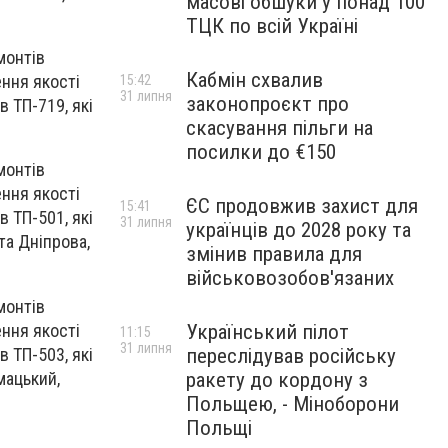
масові обшуки у понад 100
ТЦК по всій Україні
монтів
Кабмін схвалив
ння якості
15:42
31 липня
законопроєкт про
 ТП-719, які
скасування пільги на
посилки до €150
монтів
ння якості
ЄС продовжив захист для
15:41
 ТП-501, які
31 липня
українців до 2028 року та
та Дніпрова,
змінив правила для
військовозобов'язаних
монтів
ння якості
Український пілот
11:15
31 липня
 ТП-503, які
переслідував російську
мацький,
ракету до кордону з
Польщею, - Міноборони
Польщі