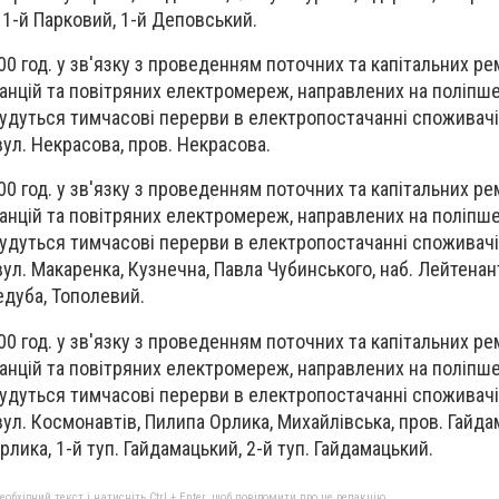
 1-й Парковий, 1-й Деповський.
:00 год. у зв'язку з проведенням поточних та капітальних ре
нцій та повітряних електромереж, направлених на поліпше
удуться тимчасові перерви в електропостачанні споживачів
ул. Некрасова, пров. Некрасова.
:00 год. у зв'язку з проведенням поточних та капітальних ре
нцій та повітряних електромереж, направлених на поліпше
удуться тимчасові перерви в електропостачанні споживачів
ул. Макаренка, Кузнечна, Павла Чубинського, наб. Лейтенан
жедуба, Тополевий.
:00 год. у зв'язку з проведенням поточних та капітальних ре
нцій та повітряних електромереж, направлених на поліпше
удуться тимчасові перерви в електропостачанні споживачів
ул. Космонавтів, Пилипа Орлика, Михайлівська, пров. Гайда
лика, 1-й туп. Гайдамацький, 2-й туп. Гайдамацький.
бхідний текст і натисніть Ctrl + Enter, щоб повідомити про це редакцію