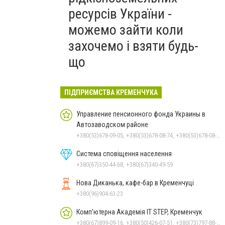
ресурсів України -
можемо зайти коли
захочемо і взяти будь-
що
ПІДПРИЄМСТВА КРЕМЕНЧУКА
Управление пенсионного фонда Украины в
Автозаводском районе
+380(53)678-09-05, +380(53)678-08-74, +380(53)678-08-83, +380(53)678-08-41, +380(53)678-08-86
Система сповіщення населення
+380(67)350-44-68, +380(67)340-49-59
Нова Диканька, кафе-бар в Кременчуці
+380(96)904-63-23
Комп'ютерна Академія IT STEP, Кременчук
+380(67)899-09-16, +380(50)426-07-51, +380(73)797-88-17