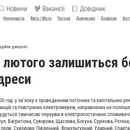
Новини
Вакансії
Довідник
Нерухомість
Авто / Мото
Погода
Довідкова
Дозвілля
Фот
адійне джерело
о лютого залишиться б
Адреси
:00 год. у зв'язку з проведенням поточних та капітальних ре
нцій та повітряних електромереж, направлених на поліпше
удуться тимчасові перерви в електропостачанні споживачів
л. Багратіона, Суворова, Щаслива, Богуна, Сурікова, Рєпіна,
пров. Суворова, Південний, Фізкультурний, Ударний, Спарта