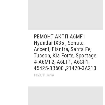
РЕМОНТ АКПП A6MF1
Hyundai IX35 , Sonata,
Accent, Elantra, Santa Fe,
Tucson, Kia Forte, Sportage
# A6MF2, A6LF1, A6GF1,
45425-3B600 ,21470-3A210
10:20, 31 липня