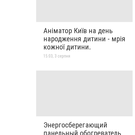
Аніматор Київ на день
народження дитини - мрія
кожної дитини.
15:03, 3 серпня
Энергосберегающий
панельный обогреватель