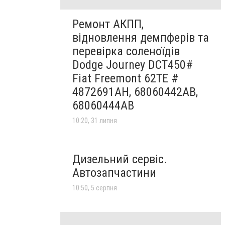
Ремонт АКПП,
відновлення демпферів та
перевірка соленоїдів
Dodge Journey DCT450#
Fiat Freemont 62TE #
4872691AH, 68060442AB,
68060444AB
10:20, 31 липня
Дизельний сервіс.
Автозапчастини
10:50, 5 серпня