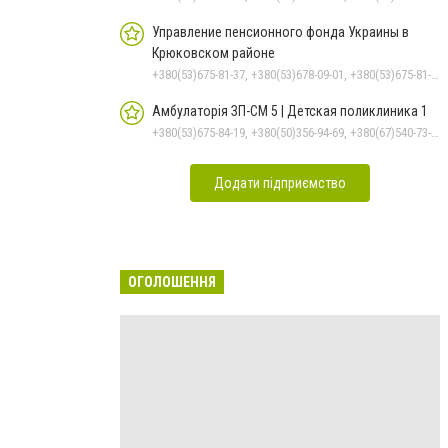
Управление пенсионного фонда Украины в
Крюковском районе
+380(53)675-81-37, +380(53)678-09-01, +380(53)675-81-32, +380(53)675-81-40, +380(53)675-81-33, +380(53)675-81-38, +380(53)675-81-31, +380(53)678-08-87
Амбулаторія ЗП-СМ 5 | Детская поликлиника 1
+380(53)675-84-19, +380(50)356-94-69, +380(67)540-73-87
Додати підприємство
ОГОЛОШЕННЯ