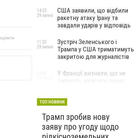
США заявили, що відбили
14:23
29 липня
ракетну атаку Ірану та
завдали ударів у відповідь
 оцінити
Зустріч Зеленського і
11:20
29 липня
Трампа у США триматимуть
закритою для журналістів
У Франції визнали, що не
12:50
27 липня
зможуть загасити лісові
пожежі біля Бордо до осені
ТОП НОВИНИ
Трамп зробив нову
заяву про угоду щодо
рідкісноземельних