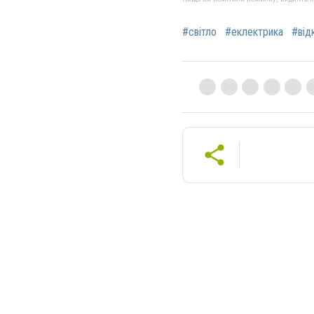
#світло
#еклектрика
#від