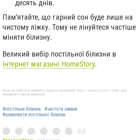
десять днів.
Пам'ятайте, що гарний сон буде лише на
чистому ліжку. Тому не лінуйтеся частіше
міняти білизну.
Великий вибір постільної білизни в
інтернет магазині HomeStory
.
Якщо ви помітили помилку, виділіть необхідний текст і натисніть Ctrl + Enter, щоб
повідомити про це редакцію
#постільна білизна
#частота заміни
#комплекти постільної білизни
0,0