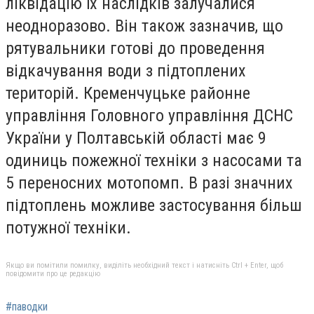
ліквідацію їх наслідків залучалися
неодноразово. Він також зазначив, що
рятувальники готові до проведення
відкачування води з підтоплених
територій. Кременчуцьке районне
управління Головного управління ДСНС
України у Полтавській області має 9
одиниць пожежної техніки з насосами та
5 переносних мотопомп. В разі значних
підтоплень можливе застосування більш
потужної техніки.
Якщо ви помітили помилку, виділіть необхідний текст і натисніть Ctrl + Enter, щоб
повідомити про це редакцію
#паводки