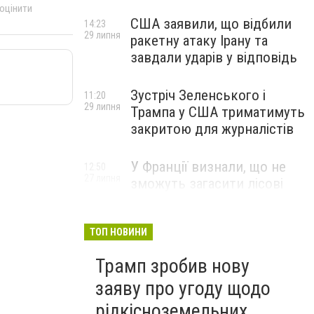
 оцінити
США заявили, що відбили
14:23
29 липня
ракетну атаку Ірану та
завдали ударів у відповідь
Зустріч Зеленського і
11:20
29 липня
Трампа у США триматимуть
закритою для журналістів
У Франції визнали, що не
12:50
27 липня
зможуть загасити лісові
пожежі біля Бордо до осені
ТОП НОВИНИ
Трамп зробив нову
заяву про угоду щодо
рідкісноземельних