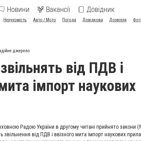
Новини
Вакансії
Довідник
Нерухомість
Авто / Мото
Погода
Довідкова
Дозвілля
Фот
адійне джерело
 звільнять від ПДВ і
 мита імпорт наукових
рховною Радою України в другому читані прийнято закони 
ть звільнення від ПДВ і ввізного мита імпорт наукових прила