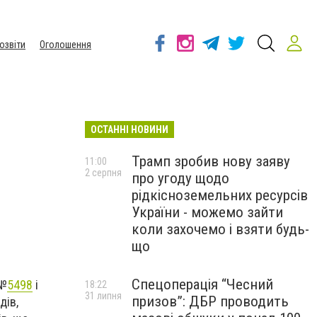
озвіти
Оголошення
ОСТАННІ НОВИНИ
Трамп зробив нову заяву
11:00
2 серпня
про угоду щодо
рідкісноземельних ресурсів
України - можемо зайти
коли захочемо і взяти будь-
що
Спецоперація “Чесний
(№
5498
і
18:22
31 липня
призов”: ДБР проводить
дів,