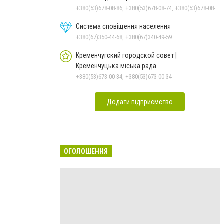
+380(53)678-08-86, +380(53)678-08-74, +380(53)678-08-83, +380(53)678-08-41, +380(53)678-09-05
Система сповіщення населення
+380(67)350-44-68, +380(67)340-49-59
Кременчугский городской совет |
Кременчуцька міська рада
+380(53)673-00-34, +380(53)673-00-34
Додати підприємство
ОГОЛОШЕННЯ