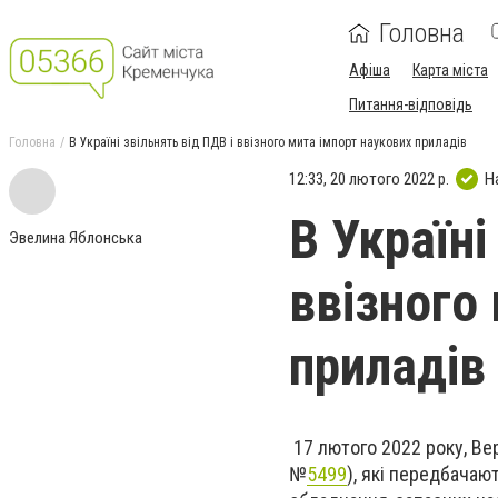
Головна
Афіша
Карта міста
Питання-відповідь
Головна
В Україні звільнять від ПДВ і ввізного мита імпорт наукових приладів
12:33, 20 лютого 2022 р.
Н
В Україні
Эвелина Яблонська
ввізного
приладів
17 лютого 2022 року, Ве
№
5499
), які передбачаю