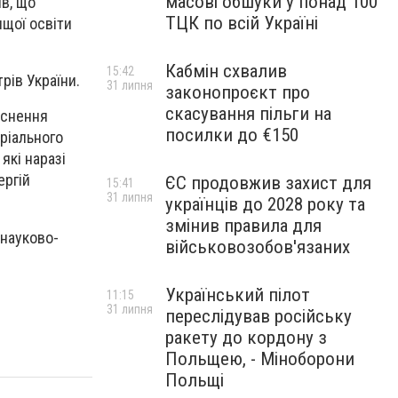
масові обшуки у понад 100
ів, що
ТЦК по всій Україні
щої освіти
Кабмін схвалив
15:42
рів України.
31 липня
законопроєкт про
скасування пільги на
йснення
посилки до €150
ріального
які наразі
ергій
ЄС продовжив захист для
15:41
31 липня
українців до 2028 року та
змінив правила для
 науково-
військовозобов'язаних
Український пілот
11:15
31 липня
переслідував російську
ракету до кордону з
Польщею, - Міноборони
Польщі