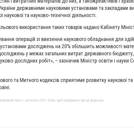
тин і витратних матеріалів до них, а такожреактивів і зразк
України державними науковими установами та закладами ви
 наукової та науково-технічної діяльності.
льового використання таких товарів надано Кабінету Мініст
ування операцій зі ввезення наукового обладнання для зді
 установами досліджень на 20% збільшить можливості мате
осліджень у межах загальних витрат державного бюджету, 
уково-дослідних робіт», – зазначив Міністр освіти і науки С
ового та Митного кодексів сприятиме розвитку наукової та
аїні.
бхідний текст і натисніть Ctrl + Enter, щоб повідомити про це редакцію