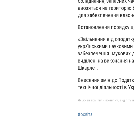
обладнання, запасних час
ввозяться на територію 
для забезпечення власної
Встановлення порядку ці
«Звільнення від оподатк
українськими науковими
забезпечення наукових д
виділені на виконання на
Шкарлет.
Внесення змін до Податк
технічної діяльності в Укр
Якщо ви помітили помилку, виділіть нео
#освіта