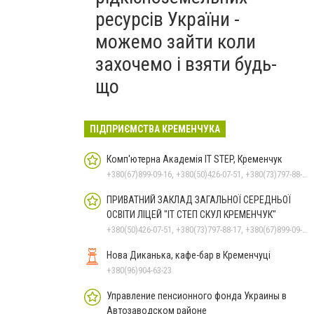
ресурсів України -
можемо зайти коли
захочемо і взяти будь-
що
ПІДПРИЄМСТВА КРЕМЕНЧУКА
Комп'ютерна Академія IT STEP, Кременчук
+380(67)899-09-16, +380(50)426-07-51, +380(73)797-88-17
ПРИВАТНИЙ ЗАКЛАД ЗАГАЛЬНОЇ СЕРЕДНЬОЇ
ОСВІТИ ЛІЦЕЙ "ІТ СТЕП СКУЛ КРЕМЕНЧУК"
+380(50)426-07-51, +380(73)797-88-17, +380(67)899-09-16
Нова Диканька, кафе-бар в Кременчуці
+380(96)904-63-23
Управление пенсионного фонда Украины в
Автозаводском районе