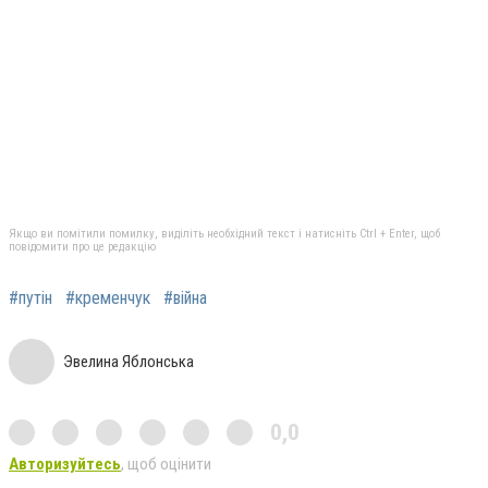
Якщо ви помітили помилку, виділіть необхідний текст і натисніть Ctrl + Enter, щоб
повідомити про це редакцію
#путін
#кременчук
#війна
Эвелина Яблонська
0,0
Авторизуйтесь
, щоб оцінити