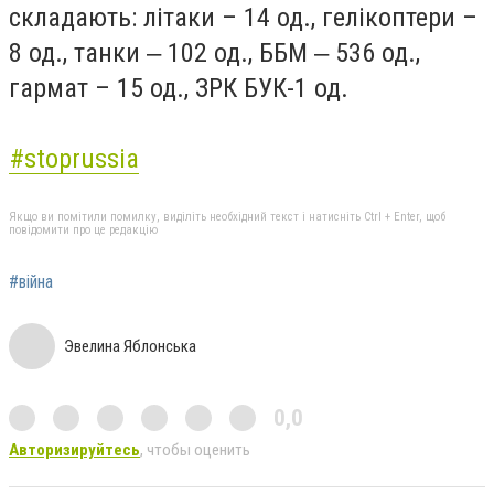
складають: літаки – 14 од., гелікоптери –
8 од., танки ‒ 102 од., ББМ ‒ 536 од.,
гармат – 15 од., ЗРК БУК-1 од.
#stoprussia
Якщо ви помітили помилку, виділіть необхідний текст і натисніть Ctrl + Enter, щоб
повідомити про це редакцію
#війна
Эвелина Яблонська
0,0
Авторизируйтесь
, чтобы оценить