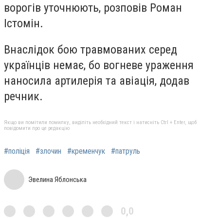
ворогів уточнюють, розповів Роман
Істомін.
Внаслідок бою травмованих серед
українців немає, бо вогневе ураження
наносила артилерія та авіація, додав
речник.
Якщо ви помітили помилку, виділіть необхідний текст і натисніть Ctrl + Enter, щоб
повідомити про це редакцію
#поліція
#злочин
#кременчук
#патруль
Эвелина Яблонська
0,0