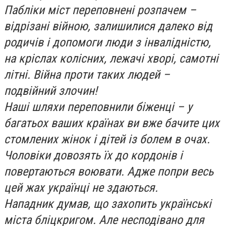
Пабліки міст переповнені розпачем –
відрізані війною, залишилися далеко від
родичів і допомоги люди з інвалідністю,
на кріслах колісних, лежачі хворі, самотні
літні. Війна проти таких людей –
подвійний злочин!
Наші шляхи переповнили біженці – у
багатьох ваших країнах ви вже бачите цих
стомлених жінок і дітей із болем в очах.
Чоловіки довозять їх до кордонів і
повертаються воювати. Адже попри весь
цей жах українці не здаються.
Нападник думав, що захопить українські
міста бліцкригом. Але несподівано для