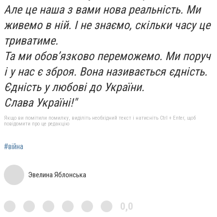
Але це наша з вами нова реальність. Ми
живемо в ній. І не знаємо, скільки часу це
триватиме.
Та ми обов’язково переможемо. Ми поруч
і у нас є зброя. Вона називається єдність.
Єдність у любові до України.
Слава Україні!"
Якщо ви помітили помилку, виділіть необхідний текст і натисніть Ctrl + Enter, щоб
повідомити про це редакцію
#війна
Эвелина Яблонська
0,0