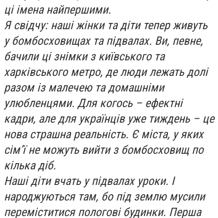
ці імена найпершими.
Я свідчу: наші жінки та діти тепер живуть
у бомбосховищах та підвалах. Ви, певне,
бачили ці знімки з київського та
харківського метро, де люди лежать долі
разом із малечею та домашніми
улюбленцями. Для когось – ефектні
кадри, але для українців уже тиждень – це
нова страшна реальність. Є міста, у яких
сім’ї не можуть вийти з бомбосховищ по
кілька діб.
Наші діти вчать у підвалах уроки. І
народжуються там, бо під землю мусили
переміститися пологові будинки. Перша