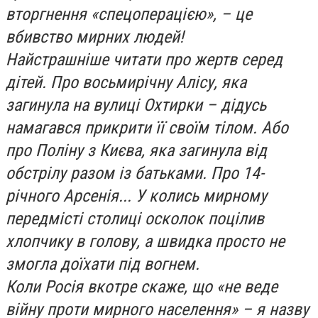
вторгнення «спецоперацією», – це
вбивство мирних людей!
Найстрашніше читати про жертв серед
дітей. Про восьмирічну Алісу, яка
загинула на вулиці Охтирки – дідусь
намагався прикрити її своїм тілом. Або
про Поліну з Києва, яка загинула від
обстрілу разом із батьками. Про 14-
річного Арсенія... У колись мирному
передмісті столиці осколок поцілив
хлопчику в голову, а швидка просто не
змогла доїхати під вогнем.
Коли Росія вкотре скаже, що «не веде
війну проти мирного населення» – я назву