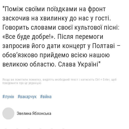
"Поміж своїми поїздками на фронт
заскочив на хвилинку до нас у гості.
Говорить словами своєї культової пісні:
«Все буде добре!». Після перемоги
запросив його дати концерт у Полтаві –
обовʼязково прийдемо всією нашою
великою областю. Слава Україні"
Якщо ви помітили помилку, виділіть необхідний текст і натисніть Ctrl + Enter, щоб
повідомити про це редакцію
#лунін
#вакарчук
#війна
Эвелина Яблонська