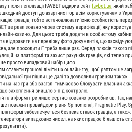
азу після легалізації FAVBET відкрив сайт
favbet.ua
, який за
шкодний доступ до азартних ігор всім користувачам з Укра
кацію гравців, тобто встановлювати їхню особистість пере
VBET це реалізовано через систему верифікації, яку користу
онлайн-казино. Для цього треба додати в особистому кабіне
 та відправити на перевірку фото документів, що засвідчую
а, але проходити її треба лише раз. Серед плюсів такого п
яцій на платформі та захист рахунків гравців, які тепер пр
а не просто випадковий набір цифр.
м ставити грошові ліміти на онлайн-гру, щоб раптом не заг
повідальної гри пішли ще далі та дозволили гравцям також
ти на час гри або взагалі тимчасово блокувати власний акк
кщо захоплення вийшло з-під контролю.
їй платформі ігри лише сертифікованих розробників. Так, на
ише поважні провайдери рівня Spinomenal, Pragmatic Play, Sp
а платформі забезпечується безпека ставок гравців, а тако
 генератори випадкових чисел, на яких працює більшість сло
результати).