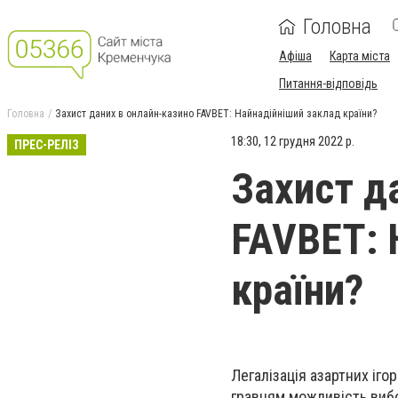
Головна
Афіша
Карта міста
Питання-відповідь
Головна
Захист даних в онлайн-казино FAVBET: Найнадійніший заклад країни?
18:30, 12 грудня 2022 р.
ПРЕС-РЕЛІЗ
Захист д
FAVBET: 
країни?
Легалізація азартних іго
гравцям можливість вибо