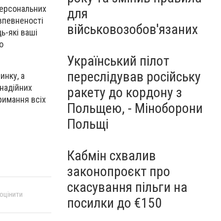
персональних
для
 впевненості
військовозобов'язаних
ь-які ваші
о
Український пілот
переслідував російську
инку, а
 надійних
ракету до кордону з
римання всіх
Польщею, - Міноборони
Польщі
Кабмін схвалив
законопроєкт про
скасування пільги на
 оцінити
посилки до €150