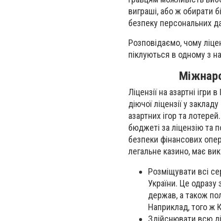
виграші, або ж обирати бі
безпеку персональних да
Розповідаємо, чому ліцен
піклуються в одному з н
Міжнаро
Ліцензії на азартні ігри 
діючої ліцензії у заклад
азартних ігор та лотерей
бюджеті за ліцензію та п
безпеки фінансових опера
легальне казино, має вик
Розміщувати всі се
України. Це одразу
держав, а також по
Наприклад, того ж 
Здійснювати всю ді