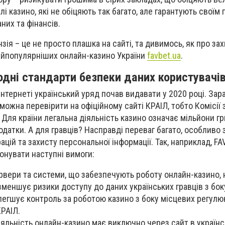
лі казино, які не обіцяють так багато, але гарантують своїм
них та фінансів.
зія – це не просто плашка на сайті, та дивимось, як про зах
айпопулярніших онлайн-казино України
favbet.ua
.
дні стандарти безпеки даних користувачі
в Інтернеті український уряд почав видавати у 2020 році. Зар
у можна перевірити на офіційному сайті КРАІЛ, тобто Комісії
. Для країни легальна діяльність казино означає мільйони г
одатки. А для гравців? Насправді переваг багато, особливо 
цій та захисту персональної інформації. Так, наприклад, FA
онувати наступні вимоги:
рвери та системи, що забезпечують роботу онлайн-казино, н
 зменшує ризики доступу до даних українських гравців з бок
легшує контроль за роботою казино з боку місцевих регулю
КРАІЛ.
яльність онлайн-казино має виключно через сайт в українс