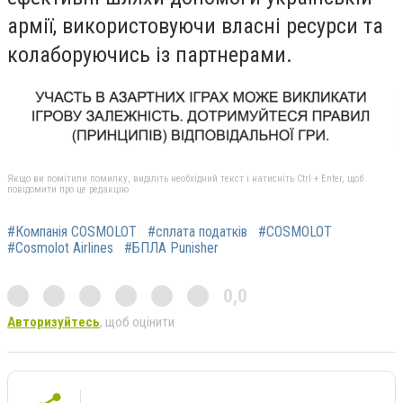
армії, використовуючи власні ресурси та
колаборуючись із партнерами.
Якщо ви помітили помилку, виділіть необхідний текст і натисніть Ctrl + Enter, щоб
повідомити про це редакцію
#Компанія COSMOLOT
#сплата податків
#COSMOLOT
#Cosmolot Airlines
#БПЛА Punisher
0,0
Авторизуйтесь
, щоб оцінити