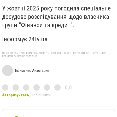
У жовтні 2025 року погодила спеціальне
досудове розслідування щодо власника
групи "Фінанси та кредит".
Інформує 24tv.ua
Якщо ви помітили помилку, виділіть необхідний текст і натисніть Ctrl + Enter, щоб
повідомити про це редакцію
Ефименко Анастасия
0,0
Авторизуйтесь
, щоб оцінити