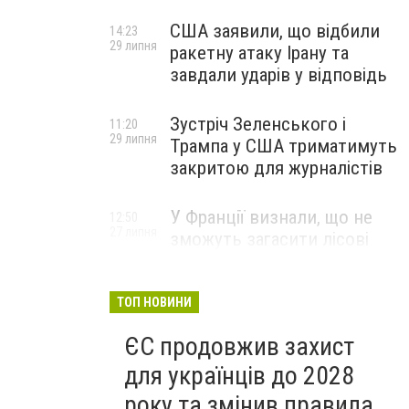
США заявили, що відбили
14:23
29 липня
ракетну атаку Ірану та
завдали ударів у відповідь
Зустріч Зеленського і
11:20
29 липня
Трампа у США триматимуть
закритою для журналістів
У Франції визнали, що не
12:50
27 липня
зможуть загасити лісові
пожежі біля Бордо до осені
ТОП НОВИНИ
ЄС продовжив захист
для українців до 2028
року та змінив правила