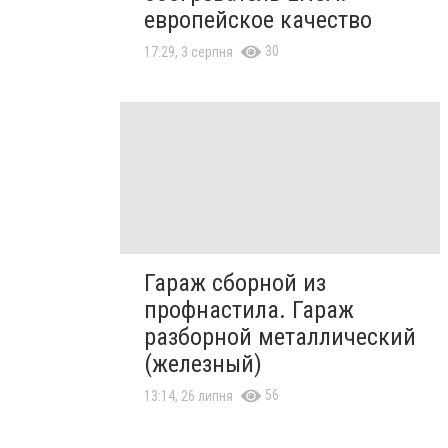
европейское качество
30
17:29, 3 серпня
Гараж сборной из
профнастила. Гараж
разборной металлический
(железный)
56
13:14, 26 липня