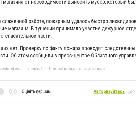
л магазина от необходимости выносить мусор, который бы
и слаженной работе, пожарным удалось быстро ликвидиро
ние магазина. В тушении принимало участие дежурное отд
о-спасательной части.
ших нет. Проверку по факту пожара проводят следственны
сти. Об этом сообщили в пресс-центре Областного управл
бхідний текст і натисніть Ctrl + Enter, щоб повідомити про це редакцію
0,0
Оцініть першим
Авторизуйтесь
, щоб