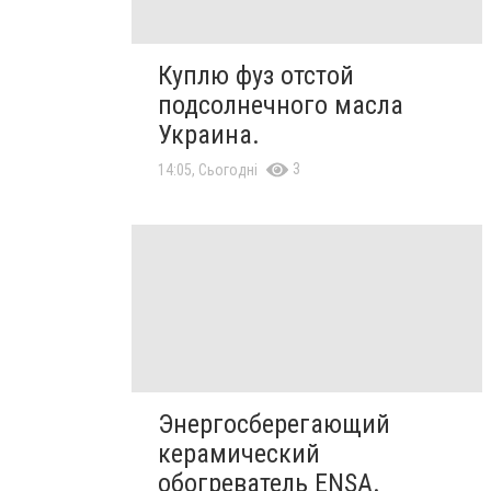
Куплю фуз отстой
подсолнечного масла
Украина.
3
14:05, Сьогодні
Энергосберегающий
керамический
обогреватель ENSA.