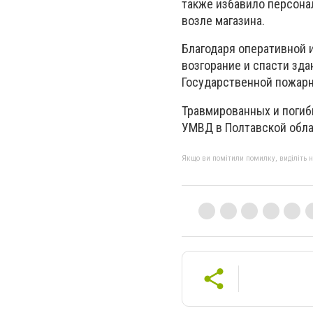
также избавило персона
возле магазина.
Благодаря оперативной 
возгорание и спасти зда
Государственной пожарн
Травмированных и погиб
УМВД в Полтавской обла
Якщо ви помітили помилку, виділіть нео