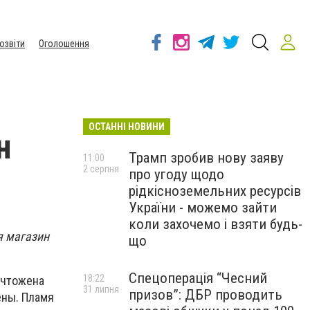
озвіти
Оголошення
ОСТАННІ НОВИНИ
н
Трамп зробив нову заяву
11:00
2 серпня
про угоду щодо
рідкісноземельних ресурсів
України - можемо зайти
коли захочемо і взяти будь-
я магазин
що
Спецоперація “Чесний
18:22
ичтожена
31 липня
призов”: ДБР проводить
ены. Пламя