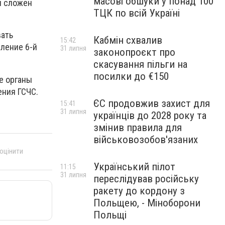
масові обшуки у понад 100
л сложен
ТЦК по всій Україні
вать
Кабмін схвалив
15:42
еление 6-й
31 липня
законопроєкт про
скасування пільги на
посилки до €150
е органы
ения ГСЧС.
ЄС продовжив захист для
15:41
31 липня
українців до 2028 року та
змінив правила для
військовозобов'язаних
 оцінити
Український пілот
11:15
31 липня
переслідував російську
ракету до кордону з
Польщею, - Міноборони
Польщі