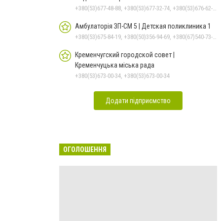
+380(53)677-48-88, +380(53)677-32-74, +380(53)676-62-99, +380536766187
Амбулаторія ЗП-СМ 5 | Детская поликлиника 1
+380(53)675-84-19, +380(50)356-94-69, +380(67)540-73-87
Кременчугский городской совет |
Кременчуцька міська рада
+380(53)673-00-34, +380(53)673-00-34
Додати підприємство
ОГОЛОШЕННЯ