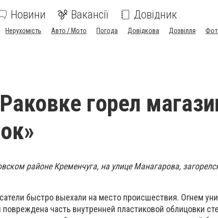
Новини
Вакансії
Довідник
Нерухомість
Авто / Мото
Погода
Довідкова
Дозвілля
Фот
 Раковке горел магази
чок»
овском районе Кременчуга, на улице Манагарова, загорелс
пасатели быстро выехали на место происшествия. Огнем ун
и повреждена часть внутренней пластиковой облицовки ст