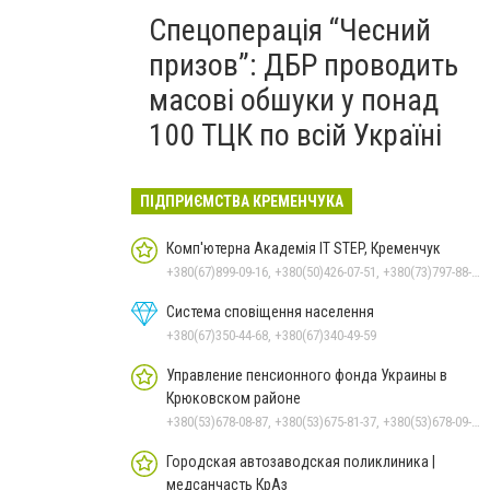
Спецоперація “Чесний
призов”: ДБР проводить
масові обшуки у понад
100 ТЦК по всій Україні
ПІДПРИЄМСТВА КРЕМЕНЧУКА
Комп'ютерна Академія IT STEP, Кременчук
+380(67)899-09-16, +380(50)426-07-51, +380(73)797-88-17
Система сповіщення населення
+380(67)350-44-68, +380(67)340-49-59
Управление пенсионного фонда Украины в
Крюковском районе
+380(53)678-08-87, +380(53)675-81-37, +380(53)678-09-01, +380(53)675-81-32, +380(53)675-81-40, +380(53)675-81-33, +380(53)675-81-38, +380(53)675-81-31
Городская автозаводская поликлиника |
медсанчасть КрАз