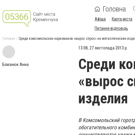
Головна
Афіша
Карта міста
Питання-відповідь
Головна
Среди комсомольских наркоманов «вырос спрос» на металлические изд
13:08, 27 листопада 2013 р.
Среди к
Близнюк Анна
«вырос с
изделия
В Комсомольский горотд
обогатительного комбин
осуществляются кражи м