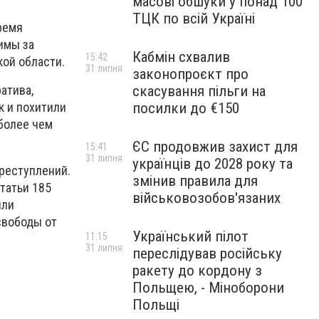
масові обшуки у понад 100
ТЦК по всій Україні
ремя
имы за
Кабмін схвалив
15:42
ой области.
31 липня
законопроєкт про
скасування пільги на
атива,
посилки до €150
к и похитили
 более чем
ЄС продовжив захист для
15:41
31 липня
українців до 2028 року та
реступлений.
змінив правила для
татьи 185
військовозобов'язаних
или
свободы от
Український пілот
11:15
31 липня
переслідував російську
ракету до кордону з
Польщею, - Міноборони
Польщі