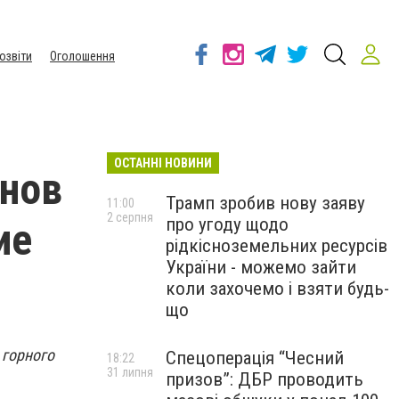
озвіти
Оголошення
ОСТАННІ НОВИНИ
нов
Трамп зробив нову заяву
11:00
2 серпня
про угоду щодо
ие
рідкісноземельних ресурсів
України - можемо зайти
коли захочемо і взяти будь-
що
 горного
Спецоперація “Чесний
18:22
31 липня
призов”: ДБР проводить