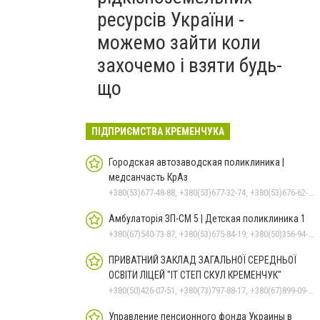
ресурсів України -
можемо зайти коли
захочемо і взяти будь-
що
ПІДПРИЄМСТВА КРЕМЕНЧУКА
Городская автозаводская поликлиника |
медсанчасть КрАз
+380(53)677-48-88, +380(53)677-32-74, +380(53)676-62-99, +380536766187
Амбулаторія ЗП-СМ 5 | Детская поликлиника 1
+380(67)540-73-87, +380(53)675-84-19, +380(50)356-94-69
ПРИВАТНИЙ ЗАКЛАД ЗАГАЛЬНОЇ СЕРЕДНЬОЇ
ОСВІТИ ЛІЦЕЙ "ІТ СТЕП СКУЛ КРЕМЕНЧУК"
+380(50)426-07-51, +380(73)797-88-17, +380(67)899-09-16
Управление пенсионного фонда Украины в