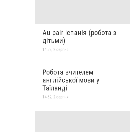
Au pair Іспанія (робота з
дітьми)
14:52, 2 серпня
Робота вчителем
англійської мови у
Таїланді
14:52, 2 серпня