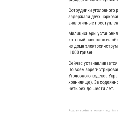
Сотрудники уголовного 
задержали двух наркозав
аналогичные преступлен
Милиционеры установили 
который расположен вбл
из дома электроинструме
1000 гривен.
Сейчас устанавливается
По всем зарегистрирова
Уголовного кодекса Укр
хранилище). За содеянн
четырех до шести лет.
Якщо ви помітили помилку, виділіть нео