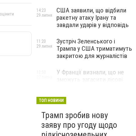
США заявили, що відбили
14:23
 оцінити
29 липня
ракетну атаку Ірану та
завдали ударів у відповідь
Зустріч Зеленського і
11:20
29 липня
Трампа у США триматимуть
закритою для журналістів
У Франції визнали, що не
12:50
27 липня
зможуть загасити лісові
пожежі біля Бордо до осені
ТОП НОВИНИ
Трамп зробив нову
заяву про угоду щодо
рідкісноземельних