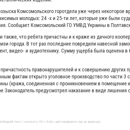
розыска Комсомольского горотдела уже через некоторое в
исимых молодых: 24 -х и 25-ти лет, которые уже были суд
ия. Сообщает Комсомольский ГО УМВД Украины в Полтавск
также, что ребята причастны и к краже из дачного коопер
изи города. В тот раз последние повредили навесной замо
нт, видео- и аудиотехнику. Сумму ущерба была оценена в
 причастность правонарушителей и к совершению других п
нным фактам открыто уголовное производство по части 3 с
аины (кража, соединенная с проникновением в помещение 
ое Законодатель предусмотрел наказание в виде лишения 
бхідний текст і натисніть Ctrl + Enter, щоб повідомити про це редакцію