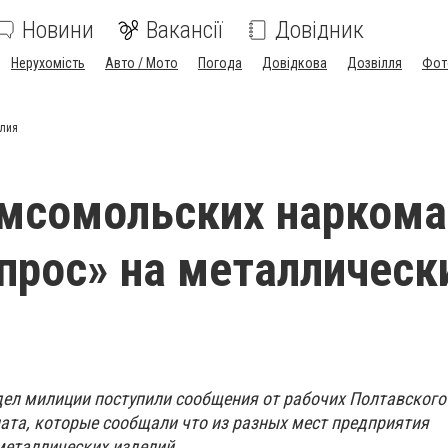
Новини
Вакансії
Довідник
Нерухомість
Авто / Мото
Погода
Довідкова
Дозвілля
Фот
елия
омсомольских наркома
прос» на металлическ
ел милиции поступили сообщения от рабочих Полтавского
ата, которые сообщали что из разных мест предприятия
еталлических изделий.