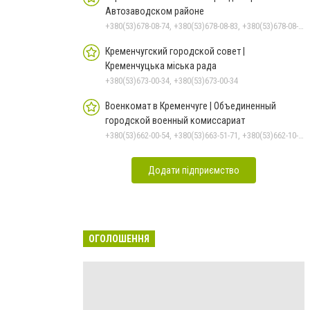
Автозаводском районе
+380(53)678-08-74, +380(53)678-08-83, +380(53)678-08-41, +380(53)678-08-86, +380(53)678-09-05
Кременчугский городской совет |
Кременчуцька міська рада
+380(53)673-00-34, +380(53)673-00-34
Военкомат в Кременчуге | Объединенный
городской военный комиссариат
+380(53)662-00-54, +380(53)663-51-71, +380(53)662-10-35
Додати підприємство
ОГОЛОШЕННЯ